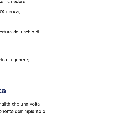
se richiedere;
d'America;
rtura del rischio di
rica in genere;
ca
malità che una volta
onente dell'impianto o