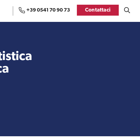
Contattaci
+39 0541 70 90 73
Uffici e Team di
Visti USA
ExportUSA a Bruxelles
istica
ca
Manuale pratico sul
FDA
commercio con gli USA
Recensioni delle
aziende italiane
Internazionalizzazione
assistite da ExportUSA
e Accesso al Mercato