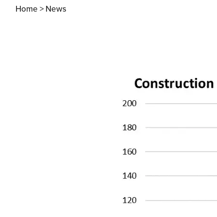
Home >
News
Apertura Ristoranti
negli Stati Uniti