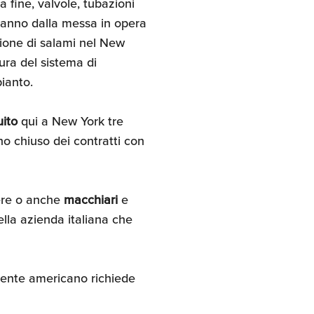
a fine, valvole, tubazioni
e vanno dalla messa in opera
ione di salami nel New
tura del sistema di
pianto.
uito
qui a New York tre
no chiuso dei contratti con
nere o anche
macchiari
e
lla azienda italiana che
raente americano richiede