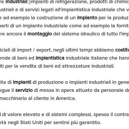
ure
industriali
[impianti di refrigerazione, prodotti di chimic
ustriali e di servizi legati all'impiantistica industriale ch
me ad esempio la costruzione di un
impianto
per la produz
 parti di un impianto industriale come ad esempio la forni
re ancora il
montaggio
del sistema idraulico di tutto l'im
fficiali di import / export, negli ultimi tempi abbiamo
costit
iende di beni ed
impiantistica
industriale italiane che han
ti per la vendita di beni ed attrezzature industriali.
ita di
impianti
di produzione o impianti industriali in ge
segue il
servizio
di messa in opera attuato da personale de
 macchinario al cliente in America.
i
di valore elevato e di sistemi complessi, spesso il cont
tà negli Stati Uniti per sentirsi più garantito.