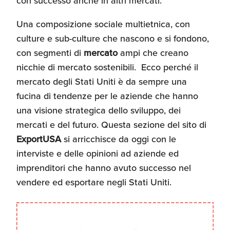
con successo anche in altri mercati.
Recensioni delle
Una composizione sociale multietnica, con
aziende italiane
assistite da ExportUSA
Internazionalizzazione
culture e sub-culture che nascono e si fondono,
e Accesso al Mercato
con segmenti di
mercato
ampi che creano
nicchie di mercato sostenibili. Ecco perché il
mercato degli Stati Uniti è da sempre una
Apertura Ristoranti
negli Stati Uniti
fucina di tendenze per le aziende che hanno
una visione strategica dello sviluppo, dei
mercati e del futuro. Questa sezione del sito di
Ricerche di Mercato
ExportUSA
si arricchisce da oggi con le
interviste e delle opinioni ad aziende ed
imprenditori che hanno avuto successo nel
Assicurazioni, Permessi
e Licenze
vendere ed esportare negli Stati Uniti.
Ricerca Personale e
Gestione Risorse