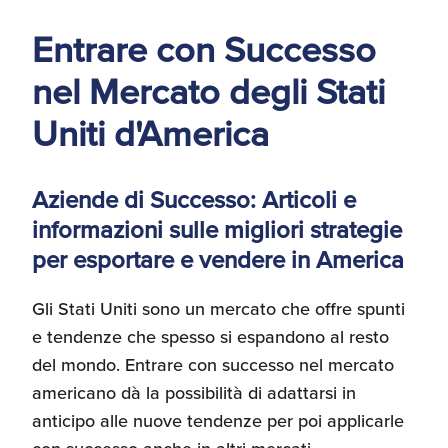
d'America
Entrare con Successo
Servizi Expat Italiani
nel Mercato degli Stati
negli USA
I Partner di ExportUSA
New York, Corp.
Uniti d'America
Logistica
Manuale pratico sul
Aziende di Successo: Articoli e
commercio con gli USA
informazioni sulle migliori strategie
FDA
per esportare e vendere in America
ExportUSA ottiene la
licenza per richiedere
Gli Stati Uniti sono un mercato che offre spunti
gli ITIN
Ricerca Distributori di
e tendenze che spesso si espandono al resto
Macchinari Industriali
del mondo. Entrare con successo nel mercato
americano dà la possibilità di adattarsi in
Media
Branding e
anticipo alle nuove tendenze per poi applicarle
Comunicazione