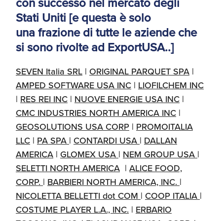
con successo nel mercato degli
Stati Uniti [e questa è solo
una frazione di tutte le aziende che
si sono rivolte ad ExportUSA..]
SEVEN Italia SRL
|
ORIGINAL PARQUET SPA
|
AMPED SOFTWARE USA INC
|
LIOFILCHEM INC
|
RES REI INC
|
NUOVE ENERGIE USA INC
|
CMC INDUSTRIES NORTH AMERICA INC
|
GEOSOLUTIONS USA CORP
|
PROMOITALIA
LLC
|
PA SPA
|
CONTARDI USA
|
DALLAN
AMERICA
|
GLOMEX USA
|
NEM GROUP USA
|
SELETTI NORTH AMERICA
|
ALICE FOOD,
CORP.
|
BARBIERI NORTH AMERICA, INC.
|
NICOLETTA BELLETTI dot COM
|
COOP ITALIA
|
COSTUME PLAYER L.A., INC.
|
ERBARIO