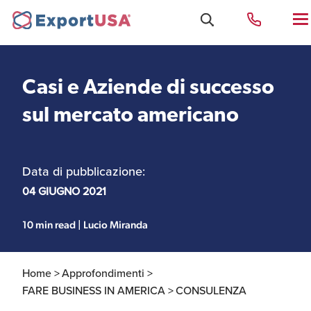
Casi e Aziende di successo
Uffici e Team Exportusa
sul mercato americano
di Rimini
Data di pubblicazione:
Costituzione società e
Uffici e Team
compliance
ExportUSA a New York
04 GIUGNO 2021
10 min read | Lucio Miranda
Servizi Contabili e
Uffici e Team di
Fiscali
ExportUSA a Bruxelles
Home >
Approfondimenti >
FARE BUSINESS IN AMERICA >
CONSULENZA
Visti USA
Perchè gli Stati Uniti