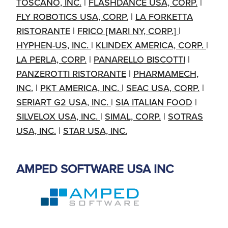
TOSCANO, INC.
|
FLASHDANCE USA, CORP.
|
FLY ROBOTICS USA, CORP.
|
LA FORKETTA
RISTORANTE
|
FRICO [MARI NY, CORP.]
|
HYPHEN-US, INC.
|
KLINDEX AMERICA, CORP.
|
LA PERLA, CORP.
|
PANARELLO BISCOTTI
|
PANZEROTTI RISTORANTE
|
PHARMAMECH,
INC.
|
PKT AMERICA, INC.
|
SEAC USA, CORP.
|
SERIART G2 USA, INC.
|
SIA ITALIAN FOOD
|
SILVELOX USA, INC.
|
SIMAL, CORP.
|
SOTRAS
USA, INC.
|
STAR USA, INC.
AMPED SOFTWARE USA INC