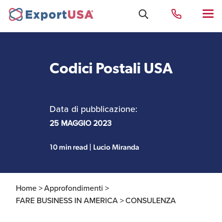
Codici Postali USA
Uffici e Team Exportusa
di Rimini
Data di pubblicazione:
Costituzione società e
25 MAGGIO 2023
Uffici e Team
compliance
ExportUSA a New York
10 min read | Lucio Miranda
Servizi Contabili e
Uffici e Team di
Fiscali
ExportUSA a Bruxelles
Home >
Approfondimenti >
FARE BUSINESS IN AMERICA >
CONSULENZA
Visti USA
Perchè gli Stati Uniti