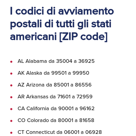
d'America
I codici di avviamento
postali di tutti gli stati
Servizi Expat Italiani
negli USA
I Partner di ExportUSA
americani [ZIP code]
New York, Corp.
Logistica
Manuale pratico sul
AL Alabama da 35004 a 36925
commercio con gli USA
AK Alaska da 99501 a 99950
FDA
AZ Arizona da 85001 a 86556
ExportUSA ottiene la
licenza per richiedere
AR Arkansas da 71601 a 72959
gli ITIN
Ricerca Distributori di
Macchinari Industriali
CA California da 90001 a 96162
CO Colorado da 80001 a 81658
Media
Branding e
CT Connecticut da 06001 a 06928
Comunicazione