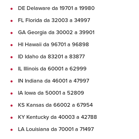
DE Delaware da 19701 a 19980
Recensioni delle
aziende italiane
FL Florida da 32003 a 34997
assistite da ExportUSA
Internazionalizzazione
e Accesso al Mercato
GA Georgia da 30002 a 39901
HI Hawaii da 96701 a 96898
Apertura Ristoranti
negli Stati Uniti
ID Idaho da 83201 a 83877
IL Illinois da 60001 a 62999
Ricerche di Mercato
IN Indiana da 46001 a 47997
IA Iowa da 50001 a 52809
Assicurazioni, Permessi
KS Kansas da 66002 a 67954
e Licenze
KY Kentucky da 40003 a 42788
LA Louisiana da 70001 a 71497
Ricerca Personale e
Gestione Risorse