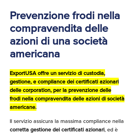
d'America
Prevenzione frodi nella
Servizi Expat Italiani
compravendita delle
negli USA
I Partner di ExportUSA
New York, Corp.
azioni di una società
americana
Logistica
Manuale pratico sul
commercio con gli USA
ExportUSA offre un servizio di custodia,
FDA
gestione, e compliance dei certificati azionari
ExportUSA ottiene la
delle corporation, per la prevenzione delle
licenza per richiedere
gli ITIN
Ricerca Distributori di
frodi nella compravendita delle azioni di società
Macchinari Industriali
americane.
Il servizio assicura la massima compliance nella
Media
Branding e
corretta gestione dei certificati azionari
, ed è
Comunicazione