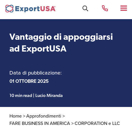
Vantaggio di appoggiarsi
Uffici e Team Exportusa
ad ExportUSA
di Rimini
Data di pubblicazione:
Costituzione società e
Uffici e Team
compliance
ExportUSA a New York
01 OTTOBRE 2025
10 min read | Lucio Miranda
Servizi Contabili e
Uffici e Team di
Fiscali
ExportUSA a Bruxelles
Home >
Approfondimenti >
FARE BUSINESS IN AMERICA >
CORPORATION e LLC
Visti USA
Perchè gli Stati Uniti