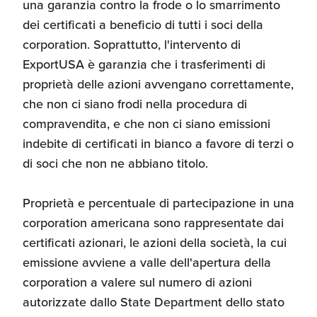
una garanzia contro la frode o lo smarrimento
Recensioni delle
dei certificati a beneficio di tutti i soci della
aziende italiane
corporation. Soprattutto, l'intervento di
assistite da ExportUSA
Internazionalizzazione
e Accesso al Mercato
ExportUSA è garanzia che i trasferimenti di
proprietà delle azioni avvengano correttamente,
che non ci siano frodi nella procedura di
Apertura Ristoranti
compravendita, e che non ci siano emissioni
negli Stati Uniti
indebite di certificati in bianco a favore di terzi o
di soci che non ne abbiano titolo.
Ricerche di Mercato
Proprietà e percentuale di partecipazione in una
corporation americana sono rappresentate dai
Assicurazioni, Permessi
certificati azionari, le azioni della società, la cui
e Licenze
emissione avviene a valle dell'apertura della
corporation a valere sul numero di azioni
autorizzate dallo State Department dello stato
Ricerca Personale e
Gestione Risorse