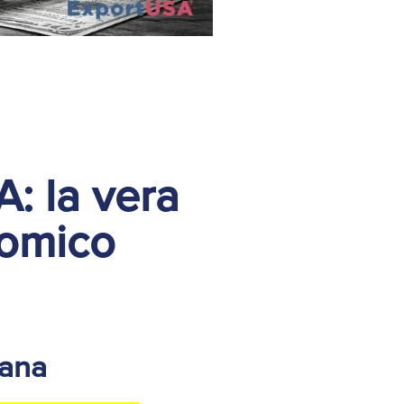
A: la vera
nomico
cana