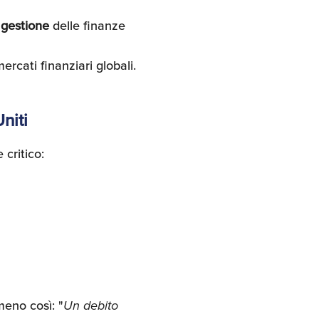
a
gestione
delle finanze
mercati finanziari globali.
niti
critico:
meno così: "
Un debito