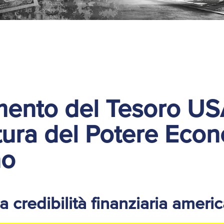
imento del Tesoro US
ttura del Potere Eco
no
lla credibilità finanziaria ameri