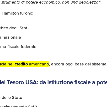
o strumento di potere economico, non una debolezza
."
i Hamilton furono:
bito degli Stati
a nazionale
ema fiscale federale
ucia nel
credito
americano
, ancora oggi base del sistem
del Tesoro USA: da istituzione fiscale a po
 dello Stato
backs (moneta fiat*)