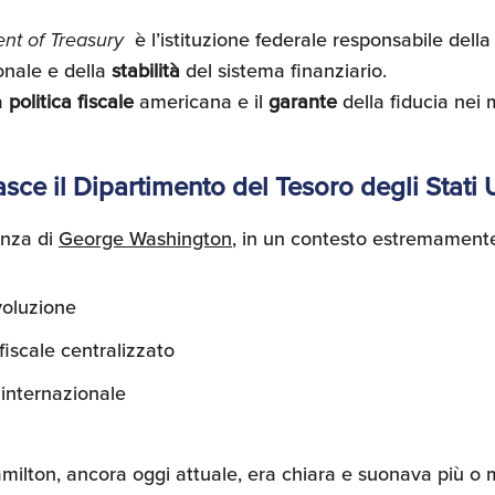
nt of Treasury
è l’istituzione federale responsabile dell
onale e della
stabilità
del sistema finanziario.
la
politica fiscale
americana e il
garante
della fiducia nei 
asce il Dipartimento del Tesoro degli Stati U
enza di
George Washington
, in un contesto estremamente 
voluzione
iscale centralizzato
 internazionale
milton, ancora oggi attuale, era chiara e suonava più o 