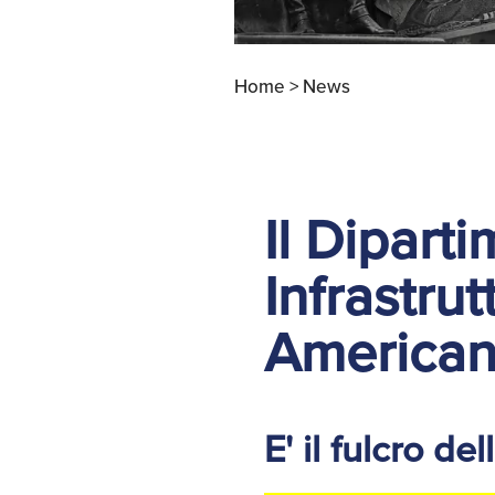
Home >
News
Il Dipart
Infrastru
America
E' il fulcro de