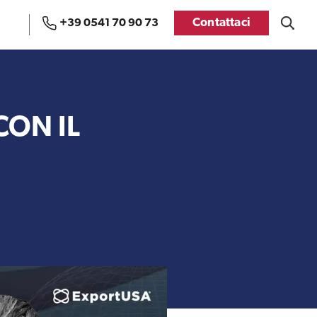
Contattaci
+39 0541 70 90 73
Uffici e Team di
Visti USA
ExportUSA a Bruxelles
 CON IL
Manuale pratico sul
FDA
commercio con gli USA
Recensioni delle
aziende italiane
Internazionalizzazione
assistite da ExportUSA
e Accesso al Mercato