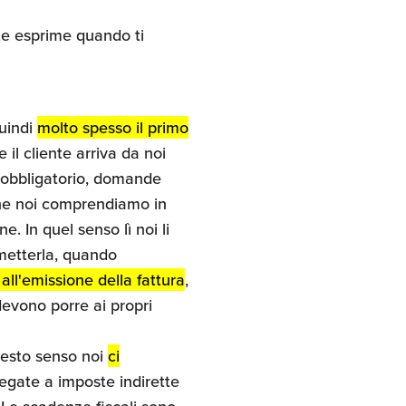
nte esprime quando ti
quindi
molto spesso il primo
 il cliente arriva da noi
 obbligatorio, domande
 che noi comprendiamo in
 In quel senso lì noi li
metterla, quando
all'emissione della fattura
,
evono porre ai propri
questo senso noi
ci
 legate a imposte indirette