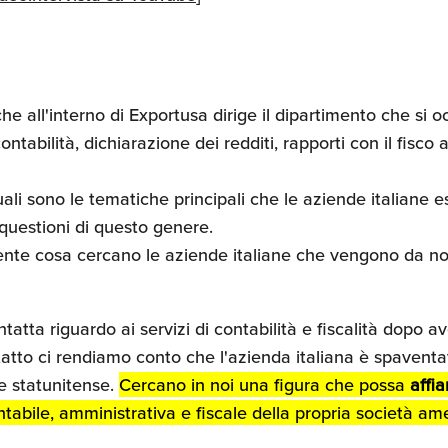
he all'interno di Exportusa dirige il dipartimento che si o
ntabilità, dichiarazione dei redditi, rapporti con il fisc
uali sono le tematiche principali che le aziende italiane
questioni di questo genere.
ente cosa cercano le aziende italiane che vengono da no
ntatta riguardo ai servizi di contabilità e fiscalità dopo av
tto ci rendiamo conto che l'azienda italiana è spaventa
le statunitense.
Cercano in noi una figura che possa
affia
tabile, amministrativa e fiscale della propria società am