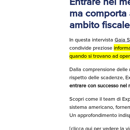
Entrare nel me
ma comporta a
ambito fiscale
In questa intervista
Gaia S
condivide preziose
informa
quando si trovano ad opera
Dalla comprensione delle no
rispetto delle scadenze, 
entrare con successo nel
Scopri come il team di Expor
sistema americano, fornen
Un approfondimento indis
[
clicca qui per vedere la v