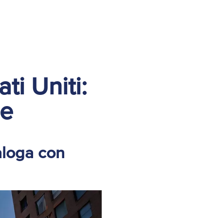
ti Uniti:
ne
aloga con