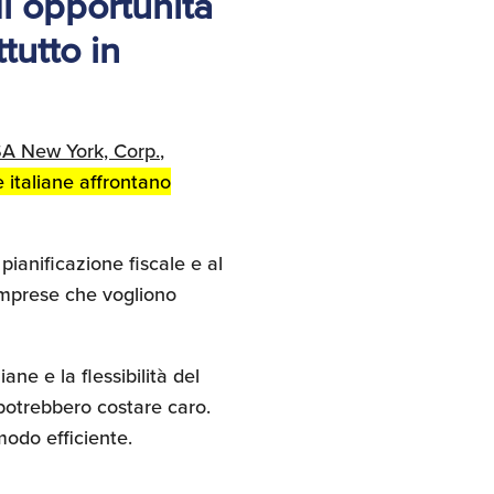
i opportunità
utto in
SA New York, Corp.
,
e italiane affrontano
pianificazione fiscale e al
imprese che vogliono
ane e la flessibilità del
potrebbero costare caro.
odo efficiente.