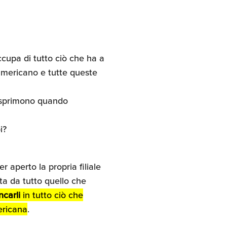
ccupa di tutto ciò che ha a
o americano e tutte queste
 esprimono quando
i?
er aperto la propria filiale
ta da tutto quello che
ncarli
in tutto ciò che
ericana
.