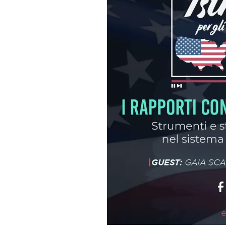
Apertura Ristoranti
negli Stati Uniti