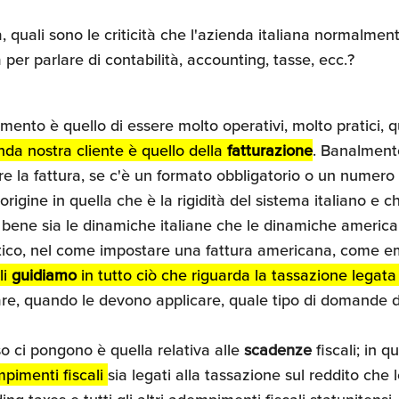
 quali sono le criticità che l'azienda italiana normalme
 per parlare di contabilità, accounting, tasse, ecc.?
imento è quello di essere molto operativi, molto pratici, 
nda nostra cliente è quello della
fatturazione
. Banalmente
 la fattura, se c'è un formato obbligatorio o un numero
rigine in quella che è la rigidità del sistema italiano e
ne sia le dinamiche italiane che le dinamiche americane.
tico, nel come impostare una fattura americana, come e
li
guidiamo
in tutto ciò che riguarda la tassazione legata 
are, quando le devono applicare, quale tipo di domande d
o ci pongono è quella relativa alle
scadenze
fiscali; in 
mpimenti fiscali
sia legati alla tassazione sul reddito che