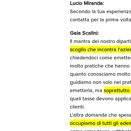
Lucio Miranda:
Secondo la tua esperienza,
contatta per la prima volta
Gaia Scalini:
Il mantra del nostro dipart
scoglio che incontra l'azie
chiedendoci come emettere
molto pratiche che hanno o
quanto conosciamo molto be
guidiamo non solo nel pra
emetterla, ma
soprattutto 
quali tasse devono applic
clienti.
L'altra domanda che spess
occupiamo di tutti gli ade