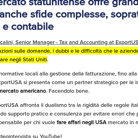
rcato statunitense offre grand
nche sfide complesse, sopratt
 e contabile
calini, Senior Manager - Tax and Accounting at ExportU
zioni sulle domande, i dubbi e le difficoltà che le aziend
re negli Stati Uniti
.
rmative locali alla gestione della fatturazione, fino alla 
ExportUSA si presenta come un partner strategico per le 
 mercato americano
. Facendolo bene.
tUSA affronta il dualismo tra la rigidità delle regole itali
do supporto pratico e consulenza per evitare errori che 
pensabile per chi vuole
fare affari negli USA
mercato in m
ideointervista su YouTube
]