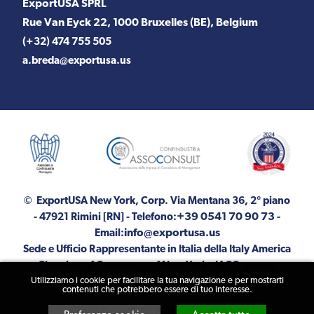
ExportUSA SPRL
Rue Van Eyck 22, 1000 Bruxelles (BE), Belgium
(+32) 474 755 505
a.breda@exportusa.us
© ExportUSA New York, Corp.
Via Mentana 36, 2° piano
+39 0541 70 90 73
- 47921 Rimini [RN]
- Telefono:
-
info@exportusa.us
Email:
Sede e Ufficio Rappresentante in Italia della Italy America
Chamber of Commerce of New York - IACC: presso
Utilizziamo i cookie per facilitare la tua navigazione e per mostrarti
ExportUSA
contenuti che potrebbero essere di tuo interesse.
© 2026 ExportUSA P.IVA 04464720400