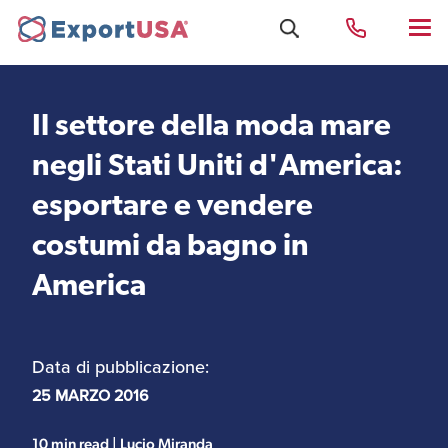
Il settore della moda mare
Uffici e Team Exportusa
negli Stati Uniti d'America:
di Rimini
esportare e vendere
costumi da bagno in
Costituzione società e
Uffici e Team
compliance
ExportUSA a New York
America
Servizi Contabili e
Uffici e Team di
Fiscali
Data di pubblicazione:
ExportUSA a Bruxelles
25 MARZO 2016
Visti USA
Perchè gli Stati Uniti
10 min read | Lucio Miranda