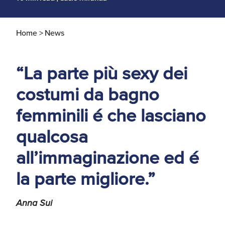
d'America
Home >
News
Servizi Expat Italiani
negli USA
I Partner di ExportUSA
New York, Corp.
“La parte più sexy dei
Logistica
costumi da bagno
Manuale pratico sul
commercio con gli USA
femminili é che lasciano
FDA
qualcosa
ExportUSA ottiene la
all’immaginazione ed é
licenza per richiedere
gli ITIN
Ricerca Distributori di
Macchinari Industriali
la parte migliore.”
Media
Anna Sui
Branding e
Comunicazione