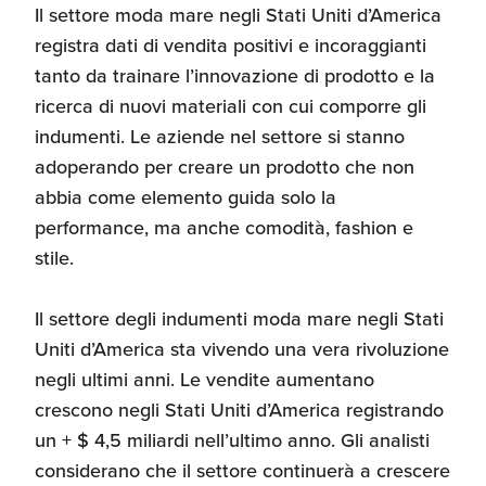
Il settore moda mare negli Stati Uniti d’America
Recensioni delle
registra dati di vendita positivi e incoraggianti
aziende italiane
assistite da ExportUSA
Internazionalizzazione
tanto da trainare l’innovazione di prodotto e la
e Accesso al Mercato
ricerca di nuovi materiali con cui comporre gli
indumenti. Le aziende nel settore si stanno
adoperando per creare un prodotto che non
Apertura Ristoranti
negli Stati Uniti
abbia come elemento guida solo la
performance, ma anche comodità, fashion e
stile.
Ricerche di Mercato
Il settore degli indumenti moda mare negli Stati
Uniti d’America sta vivendo una vera rivoluzione
Assicurazioni, Permessi
negli ultimi anni. Le vendite aumentano
e Licenze
crescono negli Stati Uniti d’America registrando
un + $ 4,5 miliardi nell’ultimo anno. Gli analisti
Ricerca Personale e
considerano che il settore continuerà a crescere
Gestione Risorse