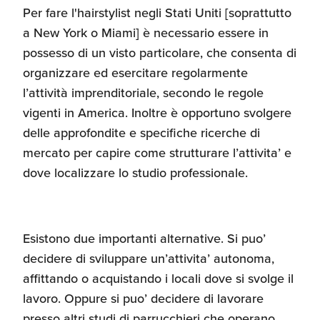
d'America
Per fare l'hairstylist negli Stati Uniti [soprattutto
a New York o Miami] è necessario essere in
Servizi Expat Italiani
possesso di un visto particolare, che consenta di
negli USA
I Partner di ExportUSA
organizzare ed esercitare regolarmente
New York, Corp.
l’attività imprenditoriale, secondo le regole
vigenti in America. Inoltre è opportuno svolgere
Logistica
delle approfondite e specifiche ricerche di
Manuale pratico sul
commercio con gli USA
mercato per capire come strutturare l’attivita’ e
dove localizzare lo studio professionale.
FDA
ExportUSA ottiene la
licenza per richiedere
gli ITIN
Ricerca Distributori di
Esistono due importanti alternative. Si puo’
Macchinari Industriali
decidere di sviluppare un’attivita’ autonoma,
affittando o acquistando i locali dove si svolge il
Media
Branding e
lavoro. Oppure si puo’ decidere di lavorare
Comunicazione
presso altri studi di parrucchieri che operano