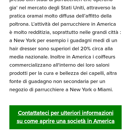
gia' nel mercato degli Stati Uniti, attraverso la
Recensioni delle
aziende italiane
pratica oramai molto diffusa dell’affitto della
assistite da ExportUSA
Internazionalizzazione
poltrona. L’attività del parrucchiere in America
e Accesso al Mercato
è molto redditizia, soprattutto nelle grandi città :
a New York per esempio i guadagni medi di un
Apertura Ristoranti
hair dresser sono superiori del 20% circa alla
negli Stati Uniti
media nazionale. Inoltre in America i coiffeurs
commercializzano all'interno dei loro saloni
prodotti per la cura e bellezza dei capelli, altra
Ricerche di Mercato
fonte di guadagno non secondaria per un
negozio di parrucchiere a New York o Miami.
Assicurazioni, Permessi
e Licenze
Contattateci per ulteriori informazioni
su come aprire una società in America
Ricerca Personale e
Gestione Risorse