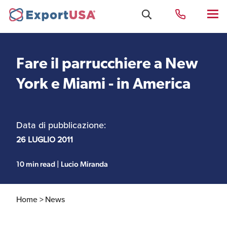
Fare il parrucchiere a New
Uffici e Team Exportusa
York e Miami - in America
di Rimini
Data di pubblicazione:
Costituzione società e
Uffici e Team
compliance
ExportUSA a New York
26 LUGLIO 2011
10 min read | Lucio Miranda
Servizi Contabili e
Uffici e Team di
Fiscali
ExportUSA a Bruxelles
Home >
News
Visti USA
Perchè gli Stati Uniti