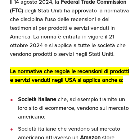
Il 14 agosto 2024, la
Federal Trade Commission
Recensioni delle
(FTC)
degli Stati Uniti ha approvato la normativa
aziende italiane
che disciplina l'uso delle recensioni e dei
assistite da ExportUSA
Internazionalizzazione
e Accesso al Mercato
testimonial per prodotti e servizi venduti in
America. La norma è entrata in vigore il 21
ottobre 2024 e si applica a tutte le società che
Apertura Ristoranti
vendono prodotti o servizi negli Stati Uniti.
negli Stati Uniti
La normativa che regola le recensioni di prodotti
Ricerche di Mercato
e servizi venduti negli USA si applica anche a:
Società italiane
che, ad esempio tramite un
Assicurazioni, Permessi
loro sito di ecommerce, vendono sul mercato
e Licenze
americano;
Società italiane che vendono sul mercato
Ricerca Personale e
americano attraverso un
Amazon
store
Gestione Risorse