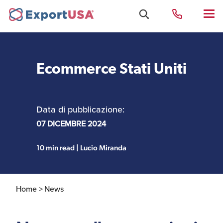
Ecommerce Stati Uniti
Uffici e Team Exportusa
di Rimini
Data di pubblicazione:
Costituzione società e
07 DICEMBRE 2024
Uffici e Team
compliance
ExportUSA a New York
10 min read | Lucio Miranda
Servizi Contabili e
Uffici e Team di
Fiscali
ExportUSA a Bruxelles
Home >
News
Visti USA
Perchè gli Stati Uniti