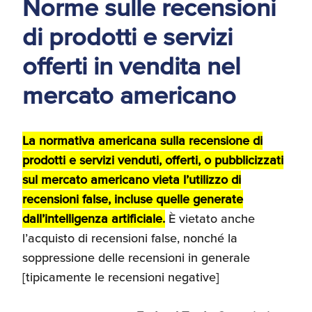
Norme sulle recensioni
d'America
di prodotti e servizi
Servizi Expat Italiani
offerti in vendita nel
negli USA
I Partner di ExportUSA
New York, Corp.
mercato americano
Logistica
Manuale pratico sul
La normativa americana sulla recensione di
commercio con gli USA
prodotti e servizi venduti, offerti, o pubblicizzati
FDA
sul mercato americano vieta l’utilizzo di
ExportUSA ottiene la
recensioni false, incluse quelle generate
licenza per richiedere
dall’intelligenza artificiale.
È vietato anche
gli ITIN
Ricerca Distributori di
Macchinari Industriali
l’acquisto di recensioni false, nonché la
soppressione delle recensioni in generale
[tipicamente le recensioni negative]
Media
Branding e
Comunicazione