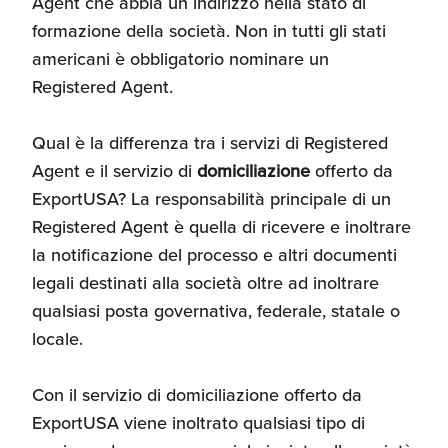
Agent che abbia un indirizzo nella stato di
Recensioni delle
formazione della società. Non in tutti gli stati
aziende italiane
americani è obbligatorio nominare un
assistite da ExportUSA
Internazionalizzazione
e Accesso al Mercato
Registered Agent.
Qual è la differenza tra i servizi di Registered
Apertura Ristoranti
Agent e il servizio di
domiciliazione
offerto da
negli Stati Uniti
ExportUSA? La responsabilità principale di un
Registered Agent è quella di ricevere e inoltrare
la notificazione del processo e altri documenti
Ricerche di Mercato
legali destinati alla società oltre ad inoltrare
qualsiasi posta governativa, federale, statale o
Assicurazioni, Permessi
locale.
e Licenze
Con il servizio di domiciliazione offerto da
ExportUSA viene inoltrato qualsiasi tipo di
Ricerca Personale e
Gestione Risorse