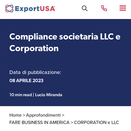
Compliance societaria LLC e
Uffici e Team Exportusa
Corporation
di Rimini
Data di pubblicazione:
Costituzione società e
Uffici e Team
compliance
ExportUSA a New York
08 APRILE 2023
10 min read | Lucio Miranda
Servizi Contabili e
Uffici e Team di
Fiscali
ExportUSA a Bruxelles
Home >
Approfondimenti >
FARE BUSINESS IN AMERICA >
CORPORATION e LLC
Visti USA
Perchè gli Stati Uniti