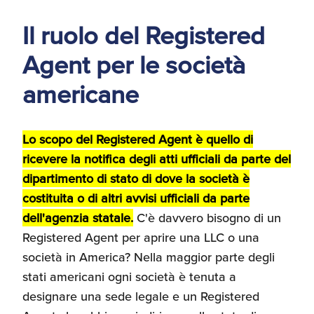
d'America
Il ruolo del Registered
Servizi Expat Italiani
Agent per le società
negli USA
I Partner di ExportUSA
New York, Corp.
americane
Logistica
Manuale pratico sul
Lo scopo del Registered Agent è quello di
commercio con gli USA
ricevere la notifica degli atti ufficiali da parte del
FDA
dipartimento di stato di dove la società è
costituita o di altri avvisi ufficiali da parte
ExportUSA ottiene la
licenza per richiedere
dell'agenzia statale.
C'è davvero bisogno di un
gli ITIN
Ricerca Distributori di
Registered Agent per aprire una LLC o una
Macchinari Industriali
società in America? Nella maggior parte degli
stati americani ogni società è tenuta a
Media
Branding e
designare una sede legale e un Registered
Comunicazione