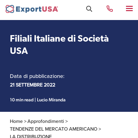
Filiali Italiane di Società
Uffici e Team Exportusa
USA
di Rimini
Data di pubblicazione:
Costituzione società e
Uffici e Team
compliance
ExportUSA a New York
21 SETTEMBRE 2022
10 min read | Lucio Miranda
Servizi Contabili e
Uffici e Team di
Fiscali
ExportUSA a Bruxelles
Home >
Approfondimenti >
TENDENZE DEL MERCATO AMERICANO >
Visti USA
LA DISTRIBUZIONE
Perchè gli Stati Uniti