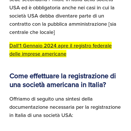
USA ed è obbligatoria anche nei casi in cui la
Recensioni delle
aziende italiane
società USA debba diventare parte di un
assistite da ExportUSA
Internazionalizzazione
contratto con la pubblica amministrazione [sia
e Accesso al Mercato
centrale che locale]
Dall'1 Gennaio 2024 apre il registro federale
Apertura Ristoranti
negli Stati Uniti
delle imprese americane
Come effettuare la registrazione di
Ricerche di Mercato
una società americana in Italia?
Assicurazioni, Permessi
Offriamo di seguito una sintesi della
e Licenze
documentazione necessaria per la registrazione
in Italia di una società USA:
Ricerca Personale e
Gestione Risorse