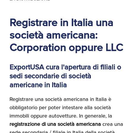
d'America
Registrare in Italia una
Servizi Expat Italiani
negli USA
I Partner di ExportUSA
società americana:
New York, Corp.
Corporation oppure LLC
Logistica
Manuale pratico sul
commercio con gli USA
ExportUSA cura l'apertura di filiali o
FDA
sedi secondarie di società
americane in Italia
ExportUSA ottiene la
licenza per richiedere
gli ITIN
Ricerca Distributori di
Registrare una società americana in Italia è
Macchinari Industriali
obbligatorio per poter intestare alla società
immobili oppure autovetture. In generale, la
Media
Branding e
registrazione di una società americana
crea una
Comunicazione
sede secondaria / filiale in Italia della società