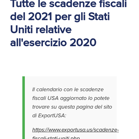
Tutte le scadenze fiscali
d'America
del 2021 per gli Stati
Servizi Expat Italiani
Uniti relative
negli USA
I Partner di ExportUSA
New York, Corp.
all'esercizio 2020
Logistica
Manuale pratico sul
commercio con gli USA
FDA
ExportUSA ottiene la
Il calendario con le scadenze
licenza per richiedere
fiscali USA aggiornato lo potete
gli ITIN
Ricerca Distributori di
Macchinari Industriali
trovare su questa pagina del sito
di ExportUSA:
Media
Branding e
https://www.exportusa.us/scadenze-
Comunicazione
fiscali-stati-uniti.php