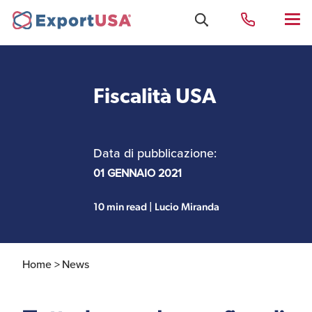
Fiscalità USA
Uffici e Team Exportusa
di Rimini
Data di pubblicazione:
Costituzione società e
01 GENNAIO 2021
Uffici e Team
compliance
ExportUSA a New York
10 min read | Lucio Miranda
Servizi Contabili e
Uffici e Team di
Fiscali
ExportUSA a Bruxelles
Home >
News
Visti USA
Perchè gli Stati Uniti