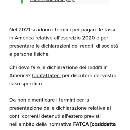
Recensioni delle
aziende italiane
assistite da ExportUSA
Internazionalizzazione
e Accesso al Mercato
Nel 2021 scadono i termini per pagare le tasse
in America relative all'esercizio 2020 e per
presentare le dichiarazioni dei redditi di società
Apertura Ristoranti
negli Stati Uniti
e persone fisiche.
Chi deve fare la dichiarazione dei redditi in
Ricerche di Mercato
America?
Contattateci
per discutere del vostro
caso specifico
Assicurazioni, Permessi
Da non dimenticare i termini per la
e Licenze
presentazione delle dichiarazione relative ai
conti correnti detenuti all'estero previsti
nell'ambito della normativa
FATCA [cosiddetta
Ricerca Personale e
Gestione Risorse