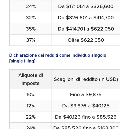
24%
Da $171,051 a $326,600
32%
Da $326,601 a $414,700
35%
Da $414,701 a $622,050
37%
Oltre $622,050
Dichiarazione dei redditi come individuo singolo
[single filing]
Aliquote di
Scaglioni di reddito (in USD)
imposta
10%
Fino a $9,875
12%
Da $9,876 a $40,125
22%
Da $40,126 fino a $85,525
24%
Da $85,526 fino a $163,300