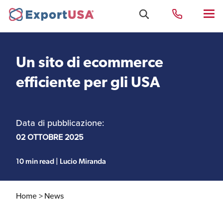
Un sito di ecommerce
Uffici e Team Exportusa
efficiente per gli USA
di Rimini
Data di pubblicazione:
Costituzione società e
Uffici e Team
compliance
ExportUSA a New York
02 OTTOBRE 2025
10 min read | Lucio Miranda
Servizi Contabili e
Uffici e Team di
Fiscali
ExportUSA a Bruxelles
Home >
News
Visti USA
Perchè gli Stati Uniti