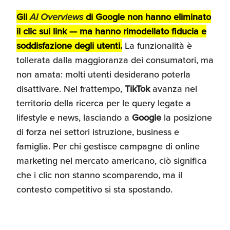
Gli
AI Overviews
di Google non hanno eliminato
il clic sui link — ma hanno rimodellato fiducia e
soddisfazione degli utenti.
La funzionalità è
tollerata dalla maggioranza dei consumatori, ma
non amata: molti utenti desiderano poterla
disattivare. Nel frattempo,
TikTok
avanza nel
territorio della ricerca per le query legate a
lifestyle e news, lasciando a
Google
la posizione
di forza nei settori istruzione, business e
famiglia. Per chi gestisce campagne di online
marketing nel mercato americano, ciò significa
che i clic non stanno scomparendo, ma il
contesto competitivo si sta spostando.