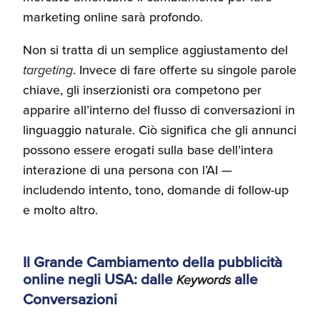
marketing online sarà profondo.
Recensioni delle
aziende italiane
assistite da ExportUSA
Internazionalizzazione
Non si tratta di un semplice aggiustamento del
e Accesso al Mercato
targeting
. Invece di fare offerte su singole parole
chiave, gli inserzionisti ora competono per
apparire all’interno del flusso di conversazioni in
Apertura Ristoranti
negli Stati Uniti
linguaggio naturale. Ciò significa che gli annunci
possono essere erogati sulla base dell’intera
interazione di una persona con l’AI —
Ricerche di Mercato
includendo intento, tono, domande di follow-up
e molto altro.
Assicurazioni, Permessi
e Licenze
Il Grande Cambiamento della pubblicità
online negli USA: dalle
alle
Keywords
Conversazioni
Ricerca Personale e
Gestione Risorse