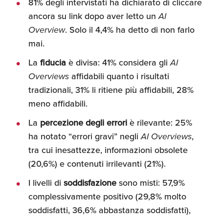
81% degli intervistati ha dichiarato di cliccare
ancora su link dopo aver letto un
AI
Overview
. Solo il 4,4% ha detto di non farlo
mai.
La
fiducia
è divisa: 41% considera gli
AI
Overviews
affidabili quanto i risultati
tradizionali, 31% li ritiene più affidabili, 28%
meno affidabili.
La
percezione degli errori
è rilevante: 25%
ha notato “errori gravi” negli
AI Overviews
,
tra cui inesattezze, informazioni obsolete
(20,6%) e contenuti irrilevanti (21%).
I livelli di
soddisfazione
sono misti: 57,9%
complessivamente positivo (29,8% molto
soddisfatti, 36,6% abbastanza soddisfatti),