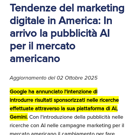
Tendenze del marketing
d'America
digitale in America: In
Servizi Expat Italiani
negli USA
I Partner di ExportUSA
arrivo la pubblicità AI
New York, Corp.
per il mercato
Logistica
americano
Manuale pratico sul
commercio con gli USA
FDA
Aggiornamento del 02 Ottobre 2025
ExportUSA ottiene la
licenza per richiedere
Google ha annunciato l'intenzione di
gli ITIN
Ricerca Distributori di
introdurre risultati sponsorizzati nelle ricerche
Macchinari Industriali
effettuate attraverso la sua piattaforma di AI,
Gemini.
Con l'introduzione della pubblicità nelle
Media
ricerche con AI nelle campagne marketing per il
Branding e
Comunicazione
mercato americano il cambiamento per fare