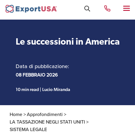
Le successioni in America
Uffici e Team Exportusa
di Rimini
Data di pubblicazione:
Costituzione società e
08 FEBBRAIO 2026
Uffici e Team
compliance
ExportUSA a New York
10 min read | Lucio Miranda
Servizi Contabili e
Uffici e Team di
Fiscali
ExportUSA a Bruxelles
Home >
Approfondimenti >
LA TASSAZIONE NEGLI STATI UNITI >
SISTEMA LEGALE
Visti USA
Perchè gli Stati Uniti