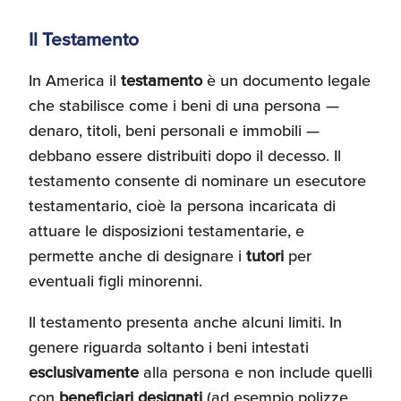
Recensioni delle
Il Testamento
aziende italiane
assistite da ExportUSA
Internazionalizzazione
e Accesso al Mercato
In America il
testamento
è un documento legale
che stabilisce come i beni di una persona —
denaro, titoli, beni personali e immobili —
Apertura Ristoranti
debbano essere distribuiti dopo il decesso. Il
negli Stati Uniti
testamento consente di nominare un esecutore
testamentario, cioè la persona incaricata di
Ricerche di Mercato
attuare le disposizioni testamentarie, e
permette anche di designare i
tutori
per
eventuali figli minorenni.
Assicurazioni, Permessi
e Licenze
Il testamento presenta anche alcuni limiti. In
genere riguarda soltanto i beni intestati
esclusivamente
alla persona e non include quelli
Ricerca Personale e
con
beneficiari designati
(ad esempio polizze
Gestione Risorse