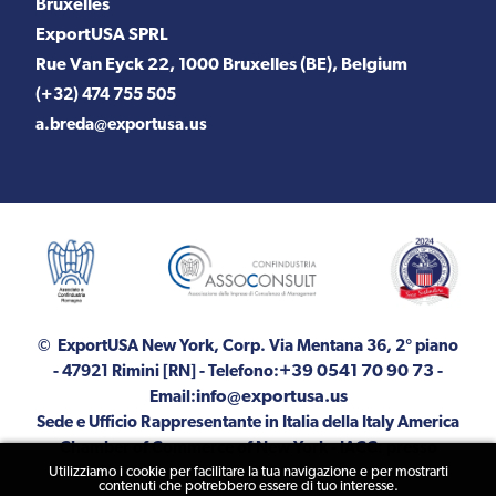
Bruxelles
ExportUSA SPRL
Rue Van Eyck 22, 1000 Bruxelles (BE), Belgium
(+32) 474 755 505
a.breda@exportusa.us
© ExportUSA New York, Corp.
Via Mentana 36, 2° piano
+39 0541 70 90 73
- 47921 Rimini [RN]
- Telefono:
-
info@exportusa.us
Email:
Sede e Ufficio Rappresentante in Italia della Italy America
Chamber of Commerce of New York - IACC: presso
Utilizziamo i cookie per facilitare la tua navigazione e per mostrarti
ExportUSA
contenuti che potrebbero essere di tuo interesse.