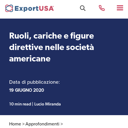
Ruoli, cariche e figure
Uffici e Team Exportusa
direttive nelle società
di Rimini
americane
Costituzione società e
Uffici e Team
compliance
ExportUSA a New York
Data di pubblicazione:
19 GIUGNO 2020
Servizi Contabili e
Uffici e Team di
Fiscali
ExportUSA a Bruxelles
10 min read | Lucio Miranda
Home >
Approfondimenti >
Visti USA
Perchè gli Stati Uniti