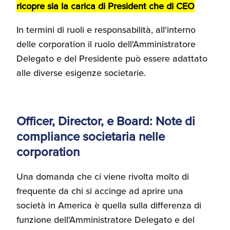
ricopre sia la carica di President che di CEO
Recensioni delle
aziende italiane
In termini di ruoli e responsabilità, all'interno
assistite da ExportUSA
Internazionalizzazione
e Accesso al Mercato
delle corporation il ruolo dell'Amministratore
Delegato e del Presidente può essere adattato
alle diverse esigenze societarie.
Apertura Ristoranti
negli Stati Uniti
Officer, Director, e Board: Note di
Ricerche di Mercato
compliance societaria nelle
corporation
Assicurazioni, Permessi
Una domanda che ci viene rivolta molto di
e Licenze
frequente da chi si accinge ad aprire una
società in America è quella sulla differenza di
funzione dell'Amministratore Delegato e del
Ricerca Personale e
Gestione Risorse