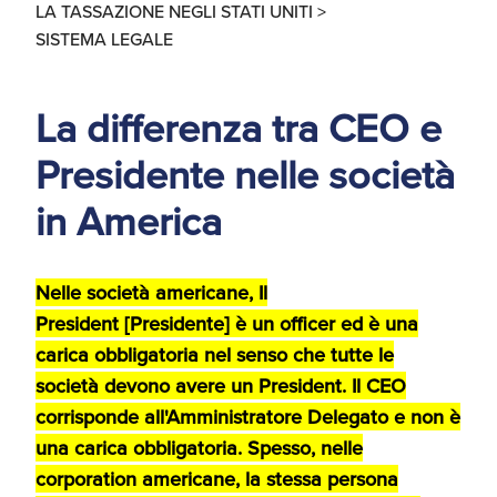
LA TASSAZIONE NEGLI STATI UNITI >
d'America
SISTEMA LEGALE
Servizi Expat Italiani
negli USA
I Partner di ExportUSA
La differenza tra CEO e
New York, Corp.
Presidente nelle società
Logistica
in America
Manuale pratico sul
commercio con gli USA
FDA
Nelle società americane, Il
ExportUSA ottiene la
President [Presidente] è un officer ed è una
licenza per richiedere
carica obbligatoria nel senso che tutte le
gli ITIN
Ricerca Distributori di
Macchinari Industriali
società devono avere un President. Il CEO
corrisponde all'Amministratore Delegato e non è
Media
una carica obbligatoria. Spesso, nelle
Branding e
corporation americane, la stessa persona
Comunicazione