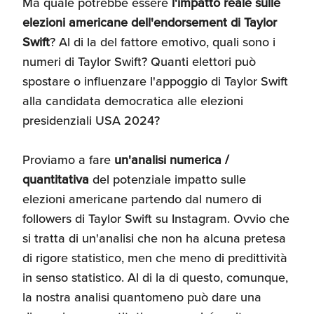
Ma quale potrebbe essere
l'impatto reale sulle
Recensioni delle
elezioni americane dell'endorsement di Taylor
aziende italiane
Swift
? Al di la del fattore emotivo, quali sono i
assistite da ExportUSA
Internazionalizzazione
e Accesso al Mercato
numeri di Taylor Swift? Quanti elettori può
spostare o influenzare l'appoggio di Taylor Swift
alla candidata democratica alle elezioni
Apertura Ristoranti
presidenziali USA 2024?
negli Stati Uniti
Proviamo a fare
un'analisi numerica /
quantitativa
del potenziale impatto sulle
Ricerche di Mercato
elezioni americane partendo dal numero di
followers di Taylor Swift su Instagram. Ovvio che
Assicurazioni, Permessi
si tratta di un'analisi che non ha alcuna pretesa
e Licenze
di rigore statistico, men che meno di predittività
in senso statistico. Al di la di questo, comunque,
la nostra analisi quantomeno può dare una
Ricerca Personale e
Gestione Risorse