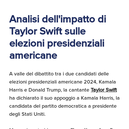
d'America
Analisi dell'impatto di
Servizi Expat Italiani
negli USA
I Partner di ExportUSA
Taylor Swift sulle
New York, Corp.
elezioni presidenziali
Logistica
americane
Manuale pratico sul
commercio con gli USA
FDA
A valle del dibattito tra i due candidati delle
elezioni presidenziali americane 2024, Kamala
ExportUSA ottiene la
licenza per richiedere
Harris e Donald Trump, la cantante
Taylor Swift
gli ITIN
Ricerca Distributori di
Macchinari Industriali
ha dichiarato il suo appoggio a Kamala Harris, la
candidata del partito democratica a presidente
degli Stati Uniti.
Media
Branding e
Comunicazione