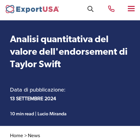
Analisi quantitativa del
Uffici e Team Exportusa
valore dell'endorsement di
di Rimini
Taylor Swift
Costituzione società e
Uffici e Team
compliance
ExportUSA a New York
Data di pubblicazione:
13 SETTEMBRE 2024
Servizi Contabili e
Uffici e Team di
Fiscali
ExportUSA a Bruxelles
10 min read | Lucio Miranda
Home >
News
Visti USA
Perchè gli Stati Uniti