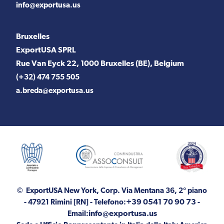
info@exportusa.us
Bruxelles
ExportUSA SPRL
Rue Van Eyck 22, 1000 Bruxelles (BE), Belgium
(+32) 474 755 505
a.breda@exportusa.us
© ExportUSA New York, Corp.
Via Mentana 36, 2° piano
+39 0541 70 90 73
- 47921 Rimini [RN]
- Telefono:
-
info@exportusa.us
Email: