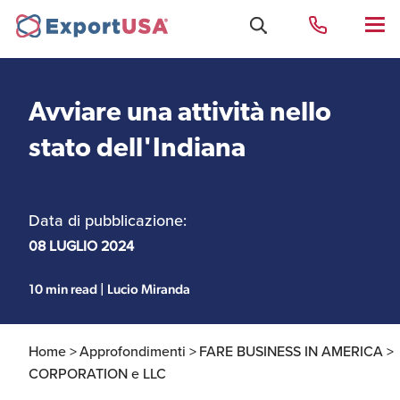
Avviare una attività nello
Uffici e Team Exportusa
stato dell'Indiana
di Rimini
Data di pubblicazione:
Costituzione società e
Uffici e Team
compliance
ExportUSA a New York
08 LUGLIO 2024
10 min read | Lucio Miranda
Servizi Contabili e
Uffici e Team di
Fiscali
ExportUSA a Bruxelles
Home >
Approfondimenti >
FARE BUSINESS IN AMERICA >
CORPORATION e LLC
Visti USA
Perchè gli Stati Uniti