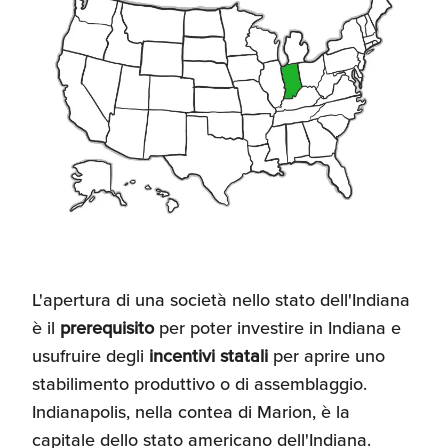
Recensioni delle
aziende italiane
assistite da ExportUSA
Internazionalizzazione
e Accesso al Mercato
Apertura Ristoranti
negli Stati Uniti
Ricerche di Mercato
L'apertura di una società nello stato dell'Indiana
è il
prerequisito
per poter investire in Indiana e
Assicurazioni, Permessi
e Licenze
usufruire degli
incentivi statali
per aprire uno
stabilimento produttivo o di assemblaggio.
Indianapolis, nella contea di Marion, è la
Ricerca Personale e
capitale dello stato americano dell'Indiana.
Gestione Risorse