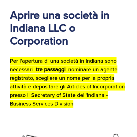
d'America
Aprire una società in
Servizi Expat Italiani
Indiana LLC o
negli USA
I Partner di ExportUSA
New York, Corp.
Corporation
Logistica
Manuale pratico sul
Per l'apertura di una società in Indiana sono
commercio con gli USA
necessari
tre passaggi
: nominare un agente
FDA
registrato, scegliere un nome per la propria
attività e depositare gli Articles of Incorporation
ExportUSA ottiene la
licenza per richiedere
presso il Secretary of State dell'Indiana -
gli ITIN
Ricerca Distributori di
Business Services Division
Macchinari Industriali
Media
Branding e
Comunicazione