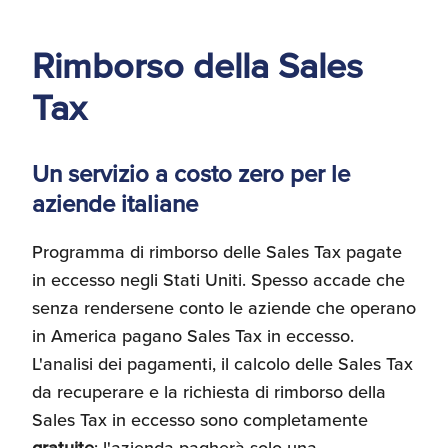
d'America
Rimborso della Sales
Servizi Expat Italiani
negli USA
I Partner di ExportUSA
Tax
New York, Corp.
Logistica
Un servizio a costo zero per le
Manuale pratico sul
aziende italiane
commercio con gli USA
FDA
Programma di rimborso delle Sales Tax pagate
in eccesso negli Stati Uniti. Spesso accade che
ExportUSA ottiene la
licenza per richiedere
senza rendersene conto le aziende che operano
gli ITIN
Ricerca Distributori di
in America pagano Sales Tax in eccesso.
Macchinari Industriali
L'analisi dei pagamenti, il calcolo delle Sales Tax
da recuperare e la richiesta di rimborso della
Media
Branding e
Sales Tax in eccesso sono completamente
Comunicazione
gratuite
: l'azienda pagherà solo una