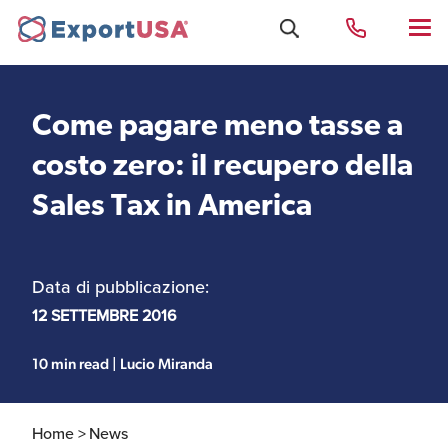
Come pagare meno tasse a
Uffici e Team Exportusa
costo zero: il recupero della
di Rimini
Sales Tax in America
Costituzione società e
Uffici e Team
compliance
ExportUSA a New York
Data di pubblicazione:
12 SETTEMBRE 2016
Servizi Contabili e
Uffici e Team di
Fiscali
ExportUSA a Bruxelles
10 min read | Lucio Miranda
Home >
News
Visti USA
Perchè gli Stati Uniti