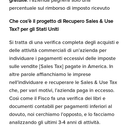
percentuale sul rimborso di imposto ricevuto
Recensioni delle
aziende italiane
assistite da ExportUSA
Internazionalizzazione
Che cos’è il progetto di Recupero Sales & Use
e Accesso al Mercato
Tax? per gli Stati Uniti
Si tratta di una verifica completa degli acquisti e
Apertura Ristoranti
delle attività commerciali di un’azienda per
negli Stati Uniti
individuare i pagamenti eccessivi delle imposte
sulle vendite [Sales Tax] pagate in America. In
Ricerche di Mercato
altre parole affianchiamo le imprese
nell’individuare e recuperare le Sales & Use Tax
che, per vari motivi, l’azienda paga in eccesso.
Assicurazioni, Permessi
Così come il Fisco fa una verifica dei libri e
e Licenze
documenti contabili per pagamenti inferiori al
dovuto, noi cerchiamo l’opposto, e lo facciamo
analizzando gli ultimi 3-4 anni di attività.
Ricerca Personale e
Gestione Risorse