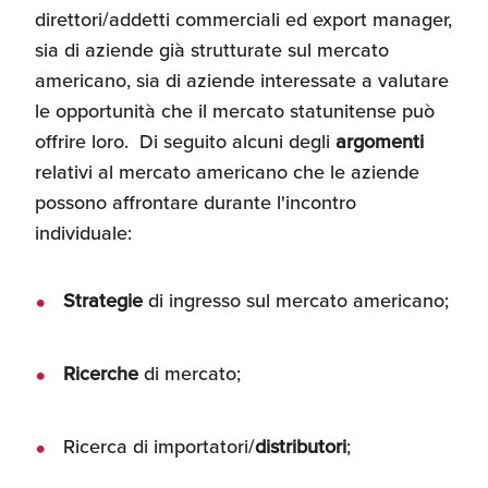
direttori/addetti commerciali ed export manager,
Recensioni delle
sia di aziende già strutturate sul mercato
aziende italiane
assistite da ExportUSA
Internazionalizzazione
americano, sia di aziende interessate a valutare
e Accesso al Mercato
le opportunità che il mercato statunitense può
offrire loro. Di seguito alcuni degli
argomenti
relativi al mercato americano che le aziende
Apertura Ristoranti
negli Stati Uniti
possono affrontare durante l'incontro
individuale:
Ricerche di Mercato
Strategie
di ingresso sul mercato americano;
Assicurazioni, Permessi
Ricerche
di mercato;
e Licenze
Ricerca di importatori/
distributori
;
Ricerca Personale e
Gestione Risorse