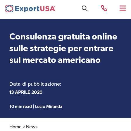
Consulenza gratuita online
Uffici e Team Exportusa
sulle strategie per entrare
di Rimini
sul mercato americano
Costituzione società e
Uffici e Team
compliance
ExportUSA a New York
Data di pubblicazione:
13 APRILE 2020
Servizi Contabili e
Uffici e Team di
Fiscali
ExportUSA a Bruxelles
10 min read | Lucio Miranda
Home >
News
Visti USA
Perchè gli Stati Uniti