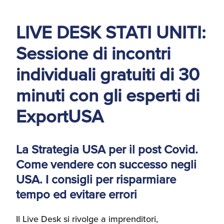
d'America
LIVE DESK STATI UNITI:
Servizi Expat Italiani
negli USA
Sessione di incontri
I Partner di ExportUSA
New York, Corp.
individuali gratuiti di 30
Logistica
minuti con gli esperti di
Manuale pratico sul
commercio con gli USA
ExportUSA
FDA
ExportUSA ottiene la
La Strategia USA per il post Covid.
licenza per richiedere
gli ITIN
Ricerca Distributori di
Come vendere con successo negli
Macchinari Industriali
USA. I consigli per risparmiare
tempo ed evitare errori
Media
Branding e
Comunicazione
Il Live Desk si rivolge a imprenditori,