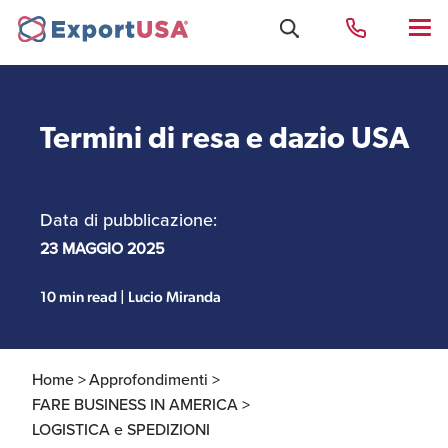
Termini di resa e dazio USA
Uffici e Team Exportusa
di Rimini
Data di pubblicazione:
Costituzione società e
23 MAGGIO 2025
Uffici e Team
compliance
ExportUSA a New York
10 min read | Lucio Miranda
Servizi Contabili e
Uffici e Team di
Fiscali
ExportUSA a Bruxelles
Home >
Approfondimenti >
FARE BUSINESS IN AMERICA >
LOGISTICA e SPEDIZIONI
Visti USA
Perchè gli Stati Uniti