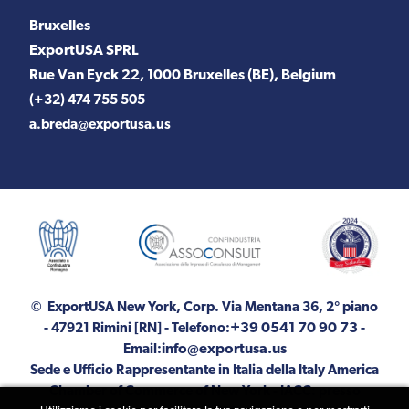
Bruxelles
ExportUSA SPRL
Rue Van Eyck 22, 1000 Bruxelles (BE), Belgium
(+32) 474 755 505
a.breda@exportusa.us
© ExportUSA New York, Corp.
Via Mentana 36, 2° piano
+39 0541 70 90 73
- 47921 Rimini [RN]
- Telefono:
-
info@exportusa.us
Email:
Sede e Ufficio Rappresentante in Italia della Italy America
Chamber of Commerce of New York - IACC: presso