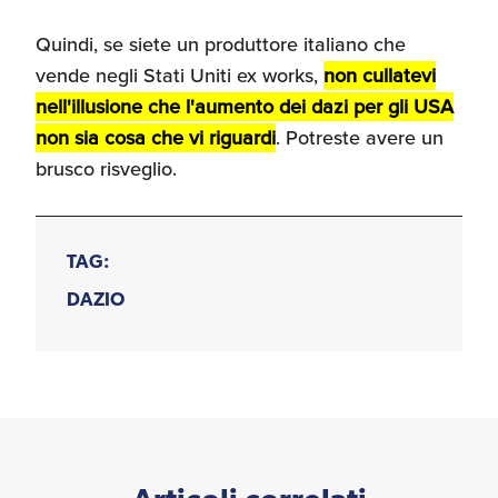
Quindi, se siete un produttore italiano che
vende negli Stati Uniti ex works,
non cullatevi
nell'illusione che l'aumento dei dazi per gli USA
non sia cosa che vi riguardi
. Potreste avere un
brusco risveglio.
TAG:
DAZIO