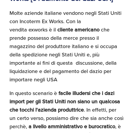
Recensioni delle
Molte aziende italiane vendono negli Stati Uniti
aziende italiane
assistite da ExportUSA
Internazionalizzazione
con Incoterm Ex Works. Con la
e Accesso al Mercato
vendita exworks è il
cliente americano
che
prende possesso della merce presso il
magazzino del produttore italiano e si occupa
Apertura Ristoranti
negli Stati Uniti
della spedizione negli Stati Uniti e, più
importante ai fini di questa discussione, della
liquidazione e del pagamento del dazio per
Ricerche di Mercato
importare negli USA
In questo scenario è
facile illudersi che i dazi
Assicurazioni, Permessi
import per gli Stati Uniti non siano un qualcosa
e Licenze
che tocchi l'azienda produttrice
. In effetti, per
un certo verso, possiamo dire che sia anche così
perchè,
a livello amministrativo e burocratico
, è
Ricerca Personale e
Gestione Risorse