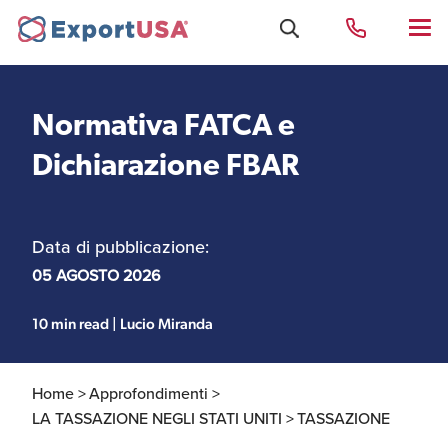
Normativa FATCA e
Uffici e Team Exportusa
Dichiarazione FBAR
di Rimini
Data di pubblicazione:
Costituzione società e
Uffici e Team
compliance
ExportUSA a New York
05 AGOSTO 2026
10 min read | Lucio Miranda
Servizi Contabili e
Uffici e Team di
Fiscali
ExportUSA a Bruxelles
Home >
Approfondimenti >
LA TASSAZIONE NEGLI STATI UNITI >
TASSAZIONE
Visti USA
Perchè gli Stati Uniti