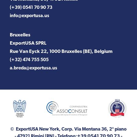
(+39) 0541 70 90 73
info@exportusa.us
Bruxelles
ExportUSA SPRL
Rue Van Eyck 22, 1000 Bruxelles (BE), Belgium
(+32) 474 755 505
a.breda@exportusa.us
© ExportUSA New York, Corp.
Via Mentana 36, 2° piano
+39 0541 70 90 73
- 47921 Rimini [RN]
- Telefono:
-