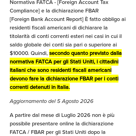
Normativa FATCA - [Foreign Account Tax
Recensioni delle
Compliance] e la dichiarazione FBAR
aziende italiane
[Foreign Bank Account Report] È fatto obbligo ai
assistite da ExportUSA
Internazionalizzazione
e Accesso al Mercato
residenti fiscali americani di dichiarare la
titolarità di conti correnti esteri nei casi in cui il
saldo globale dei conti sia pari o superiore ai
Apertura Ristoranti
$10000. Quindi,
secondo quanto previsto dalla
negli Stati Uniti
normativa FATCA per gli Stati Uniti, i cittadini
italiani che sono residenti fiscali americani
Ricerche di Mercato
devono fare la dichiarazione FBAR per i conti
correnti detenuti in Italia.
Aggiornamento del 5 Agosto 2026
Assicurazioni, Permessi
e Licenze
A partire dal mese di Luglio 2026 non è più
possibile presentare online la dichiarazione
Ricerca Personale e
FATCA / FBAR per gli Stati Uniti dopo la
Gestione Risorse