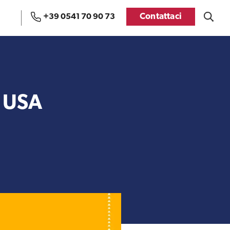
Contattaci
+39 0541 70 90 73
Uffici e Team di
Visti USA
ExportUSA a Bruxelles
n USA
Manuale pratico sul
FDA
commercio con gli USA
Recensioni delle
aziende italiane
Internazionalizzazione
assistite da ExportUSA
e Accesso al Mercato