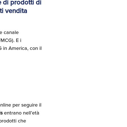
 di prodotti di
ti vendita
te canale
FMCG). E i
 in America, con il
nline per seguire il
ls
entrano nell’età
prodotti che