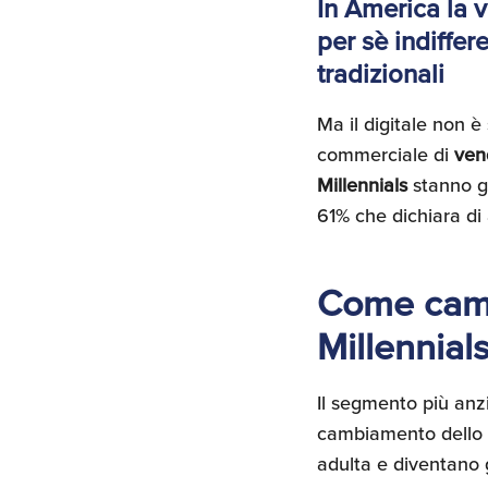
In America la v
per sè indiffer
tradizionali
Ma il digitale non 
commerciale di
ven
Millennials
stanno g
61% che dichiara di 
Come camb
Millennial
Il segmento più anz
cambiamento dello s
adulta e diventano g