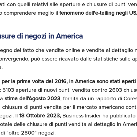
ti con quelli relativi alle aperture e chiusure di punti ve
o comprendere meglio
il fenomeno dell'e-tailing negli U
usure di negozi in America
egno del fatto che vendite online e vendite al dettaglio 
convergendo, può essere ricavato dalle statistiche sulle a
a.
per la prima volta dal 2016, in America sono stati aperti
: 5103 aperture di nuovi punti vendita contro 2603 chius
na
stima dell'Agosto 2023
, fornita da un rapporto di Core
 chiusura di punti vendita per il mercato americano con
egozi. Il
18 Ottobre 2023,
Business Insider ha pubblicato 
totale delle chiusure di punti vendita al dettaglio in Amer
 di "oltre 2800" negozi.