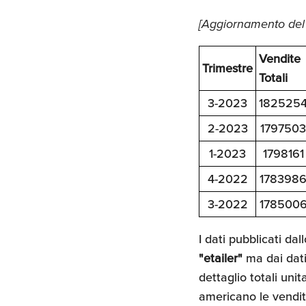
[Aggiornamento del 
Vendite
Trimestre
Totali
3-2023
182525
2-2023
1797503
1-2023
1798161
4-2022
178398
3-2022
178500
I dati pubblicati d
"etailer"
ma dai dati
dettaglio totali uni
americano le vendit