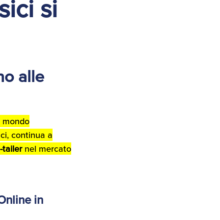
ici si
no alle
un mondo
ici, continua a
-tailer
nel mercato
Online in