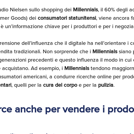
udio Nielsen sullo shopping dei
Millennials
, il 60% degli a
umer Goods) dei
consumatori statunitensi
, viene ancora f
 è un’informazione chiave per i produttori e per i negozian
nsione dell’influenza che il digitale ha nell’orientare i 
endita tradizionali. Non sorprende che i
Millennials
siano p
 generazioni precedenti e questo influenza il modo in cui
e acquistano. Ad esempio, i
Millennials
tendono maggiorme
onsumatori americani, a condurre ricerche online per pro
ntari
, quelli per la
cura del corpo
e per la
pulizia
.
e anche per vendere i prodotti