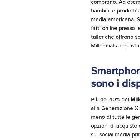
comprano. Ad esempio
bambini e prodotti a
media americana. Se
fatti online presso l
tailer
che offrono se
Millennials acquist
Smartphone
sono i disp
Più del 40% dei
Mil
alla Generazione X.
meno di tutte le ge
opzioni di acquisto d
sui social media pri