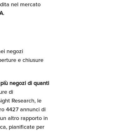
ndita nel mercato
SA
.
nei negozi
perture e chiusure
 più negozi di quanti
ure di
sight Research, le
tro 4427 annunci di
un altro rapporto in
ica, pianificate per