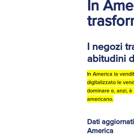
In Amer
trasfor
I negozi tr
abitudini 
In America la vend
digitalizzato le vend
dominare e, anzi, è
americano.
Dati aggiornati
America