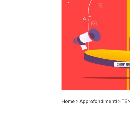
Apertura Ristoranti
negli Stati Uniti
Home >
Approfondimenti >
TE