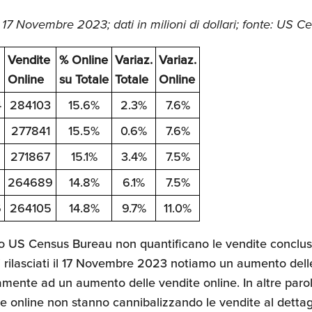
17 Novembre 2023; dati in milioni di dollari; fonte: US 
Vendite
% Online
Variaz.
Variaz.
Online
su Totale
Totale
Online
4
284103
15.6%
2.3%
7.6%
277841
15.5%
0.6%
7.6%
271867
15.1%
3.4%
7.5%
6
264689
14.8%
6.1%
7.5%
6
264105
14.8%
9.7%
11.0%
allo US Census Bureau non quantificano le vendite conclu
 rilasciati il 17 Novembre 2023 notiamo un aumento dell
tamente ad un aumento delle vendite online. In altre paro
e online non stanno cannibalizzando le vendite al dettagl