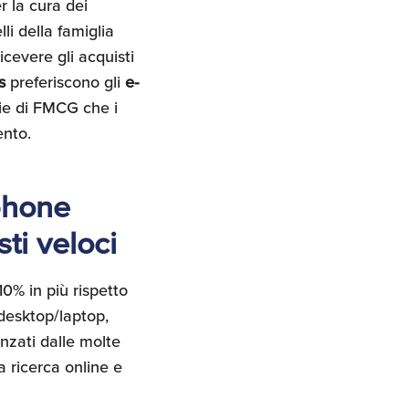
r la cura dei
li della famiglia
cevere gli acquisti
s
preferiscono gli
e-
rie di FMCG che i
ento.
phone
sti veloci
10% in più rispetto
desktop/laptop,
nzati dalle molte
a ricerca online e