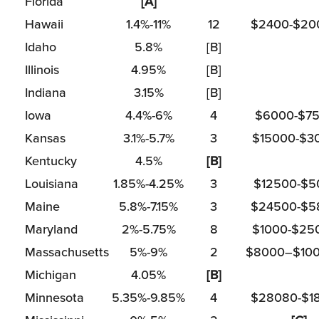
Florida
[A]
Hawaii
1.4%-11%
12
$2400-$20
Idaho
5.8%
[B]
Illinois
4.95%
[B]
Indiana
3.15%
[B]
Iowa
4.4%-6%
4
$6000-$7
Kansas
3.1%-5.7%
3
$15000-$3
Kentucky
4.5%
[B]
Louisiana
1.85%-4.25%
3
$12500-$5
Maine
5.8%-7.15%
3
$24500-$5
Maryland
2%-5.75%
8
$1000-$25
Massachusetts
5%-9%
2
$8000–$10
Michigan
4.05%
[B]
Minnesota
5.35%-9.85%
4
$28080-$1