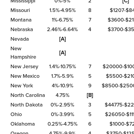
Mississippi
0%-5%
2
[C]
Missouri
1.5%-4.95%
8
$1207-$8
Montana
1%-6.75%
7
$3600-$2
Nebraska
2.46%-6.64%
4
$3700-$3
Nevada
[A]
New
[A]
Hampshire
New Jersey
1.4%-10.75%
7
$20000-$10
New Mexico
1.7%-5.9%
5
$5500-$21
New York
4%-10.9%
9
$8500-$250
North Carolina
4.75%
[B]
North Dakota
0%-2.95%
3
$44775-$2
Ohio
0%-3.99%
5
$26050-$1
Oklahoma
0.25%-4.75%
6
$1000-$7
Oregon
4.75%-9.9%
4
$3750-$12