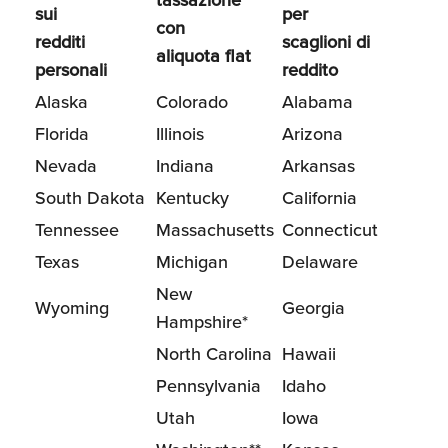
sui
per
con
redditi
scaglioni di
aliquota flat
personali
reddito
Alaska
Colorado
Alabama
Florida
Illinois
Arizona
Nevada
Indiana
Arkansas
South Dakota
Kentucky
California
Tennessee
Massachusetts
Connecticut
Texas
Michigan
Delaware
New
Wyoming
Georgia
Hampshire*
North Carolina
Hawaii
Pennsylvania
Idaho
Utah
Iowa