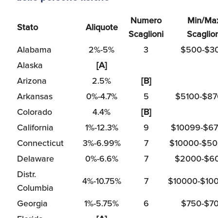
Numero
Min/Ma
Stato
Aliquote
Scaglioni
Scaglion
Alabama
2%-5%
3
$500-$3
Alaska
[A]
Arizona
2.5%
[B]
Arkansas
0%-4.7%
5
$5100-$8
Colorado
4.4%
[B]
California
1%-12.3%
9
$10099-$6
Connecticut
3%-6.99%
7
$10000-$5
Delaware
0%-6.6%
7
$2000-$6
Distr.
4%-10.75%
7
$10000-$10
Columbia
Georgia
1%-5.75%
6
$750-$70