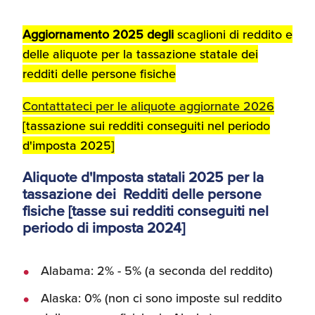
Recensioni delle
aziende italiane
Aggiornamento 2025 degli
scaglioni di reddito e
assistite da ExportUSA
Internazionalizzazione
delle aliquote per la tassazione statale dei
e Accesso al Mercato
redditi delle persone fisiche
Contattateci per le aliquote aggiornate 2026
Apertura Ristoranti
[tassazione sui redditi conseguiti nel periodo
negli Stati Uniti
d'imposta 2025]
Aliquote d'Imposta statali 2025 per la
Ricerche di Mercato
tassazione dei Redditi delle persone
fisiche [tasse sui redditi conseguiti nel
periodo di imposta 2024]
Assicurazioni, Permessi
e Licenze
Alabama: 2% - 5% (a seconda del reddito)
Alaska: 0% (non ci sono imposte sul reddito
Ricerca Personale e
Gestione Risorse