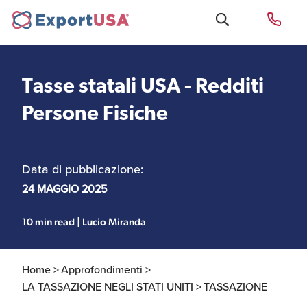
Tasse statali USA - Redditi
Uffici e Team Exportusa
Persone Fisiche
di Rimini
Data di pubblicazione:
Costituzione società e
Uffici e Team
compliance
ExportUSA a New York
24 MAGGIO 2025
10 min read | Lucio Miranda
Servizi Contabili e
Uffici e Team di
Fiscali
ExportUSA a Bruxelles
Home >
Approfondimenti >
LA TASSAZIONE NEGLI STATI UNITI >
TASSAZIONE
Visti USA
Perchè gli Stati Uniti