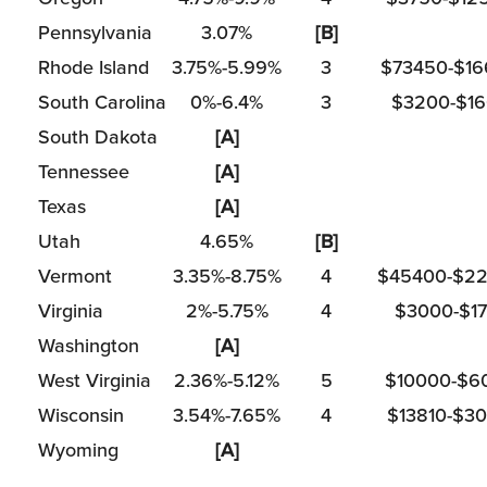
Pennsylvania
3.07%
[B]
Rhode Island
3.75%-5.99%
3
$73450-$1
South Carolina
0%-6.4%
3
$3200-$1
South Dakota
[A]
Tennessee
[A]
Texas
[A]
Utah
4.65%
[B]
Vermont
3.35%-8.75%
4
$45400-$2
Virginia
2%-5.75%
4
$3000-$17
Washington
[A]
West Virginia
2.36%-5.12%
5
$10000-$6
Wisconsin
3.54%-7.65%
4
$13810-$30
Wyoming
[A]