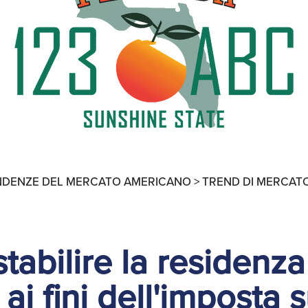
Ricerche di Mercato
Ricerca Personale e
Gestione Risorse
Umane
NDENZE DEL MERCATO AMERICANO >
TREND DI MERCAT
abilire la residenza
 ai fini dell'imposta s