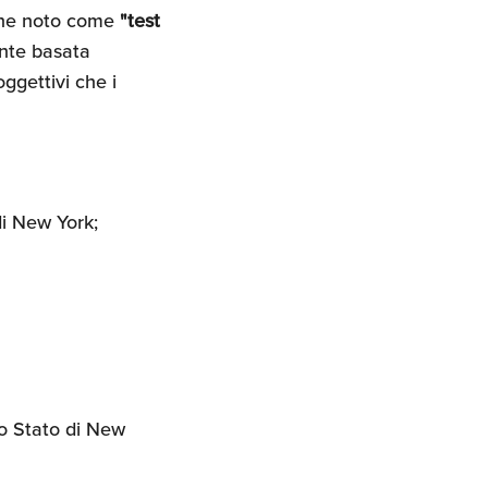
nche noto come
"test
ente basata
oggettivi che i
di New York;
lo Stato di New