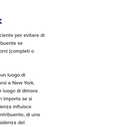
k
iente per evitare di
ibuente se
rni (completi o
 un luogo di
corsi a New York.
n luogo di dimora
n importa se si
denza influisce
ntribuente, di una
esidenza del