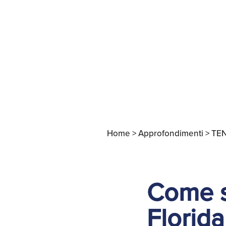
Apertura Ristoranti
negli Stati Uniti
Home >
Approfondimenti >
TE
Come st
Florida