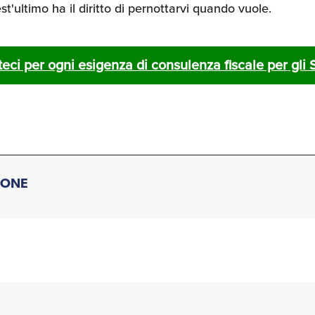
t'ultimo ha il diritto di pernottarvi quando vuole.
eci per ogni esigenza di consulenza fiscale per gli S
IONE