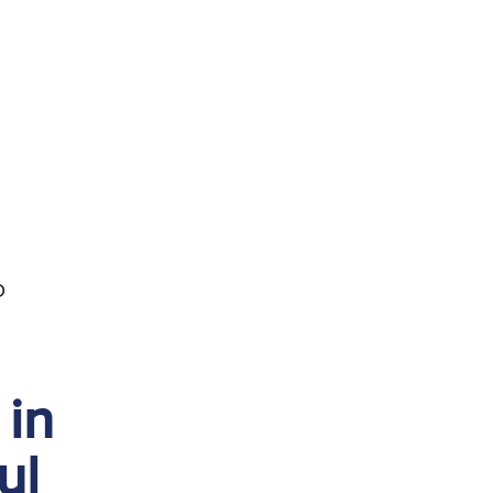
Assicurazioni, Permessi
e Licenze
O
 in
ul