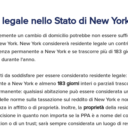
legale nello Stato di New Yor
mente un cambio di domicilio potrebbe non essere suffic
ew York. New York considererà residente legale un contr
nza permanente a New York e se trascorre più di 183 gio
 durante l'anno.
i da soddisfare per essere considerato residente legale:
nte a New York e almeno
183 giorni
interi o parziali tras
manente: qualsiasi abitazione può essere considerata u
delle norme sulla tassazione sul reddito di New York e no
za in affitto o di proprietà. Inoltre, la
proprietà
della resi
cisione in quanto non importa se la PPA è a nome del co
tion o di un trust; sarà sempre considerata un luogo di r