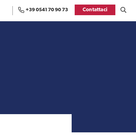
Contattaci
+39 0541 70 90 73
Uffici e Team di
Visti USA
ExportUSA a Bruxelles
Manuale pratico sul
FDA
commercio con gli USA
Recensioni delle
aziende italiane
Internazionalizzazione
assistite da ExportUSA
e Accesso al Mercato