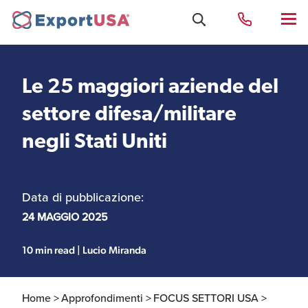
Le 25 maggiori aziende del
Uffici e Team Exportusa
settore difesa/militare
di Rimini
negli Stati Uniti
Costituzione società e
Uffici e Team
compliance
ExportUSA a New York
Data di pubblicazione:
24 MAGGIO 2025
Servizi Contabili e
Uffici e Team di
Fiscali
ExportUSA a Bruxelles
10 min read | Lucio Miranda
Home >
Approfondimenti >
FOCUS SETTORI USA >
Visti USA
Perchè gli Stati Uniti