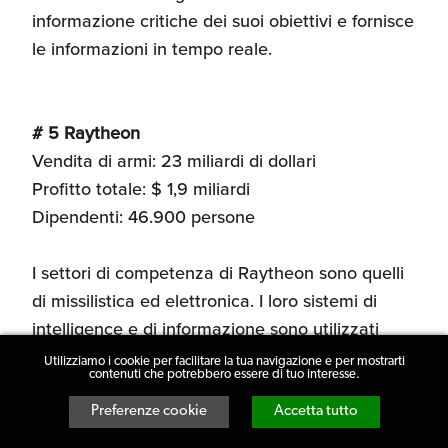
informazione critiche dei suoi obiettivi e fornisce
le informazioni in tempo reale.
# 5 Raytheon
Vendita di armi: 23 miliardi di dollari
Profitto totale: $ 1,9 miliardi
Dipendenti: 46.900 persone
I settori di competenza di Raytheon sono quelli
di missilistica ed elettronica. I loro sistemi di
intelligence e di informazione sono utilizzati
dall'Agenzia Difesa Missilistica, la NASA, il
Utilizziamo i cookie per facilitare la tua navigazione e per mostrarti
contenuti che potrebbero essere di tuo interesse.
Dipartimento della Difesa e anche dal Border
Agency del Regno Unito.
Preferenze cookie
Accetta tutto