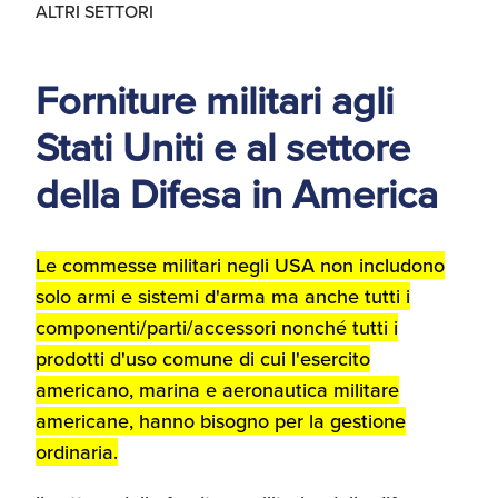
ALTRI SETTORI
d'America
Servizi Expat Italiani
Forniture militari agli
negli USA
I Partner di ExportUSA
New York, Corp.
Stati Uniti e al settore
della Difesa in America
Logistica
Manuale pratico sul
commercio con gli USA
Le commesse militari negli USA non includono
FDA
solo armi e sistemi d'arma ma anche tutti i
ExportUSA ottiene la
componenti/parti/accessori nonché tutti i
licenza per richiedere
gli ITIN
Ricerca Distributori di
prodotti d'uso comune di cui l'esercito
Macchinari Industriali
americano, marina e aeronautica militare
americane, hanno bisogno per la gestione
Media
ordinaria.
Branding e
Comunicazione