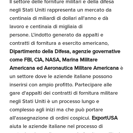
Il settore delle forniture militari e della difesa
Recensioni delle
negli Stati Uniti rappresenta un mercato da
aziende italiane
centinaia di miliardi di dollari all'anno e dà
assistite da ExportUSA
Internazionalizzazione
e Accesso al Mercato
lavoro e centinaia di migliaia di
persone. L'indotto generato da appalti e
contratti di fornitura a esercito americano,
Apertura Ristoranti
Dipartimento della Difesa, agenzie governative
negli Stati Uniti
come FBI, CIA, NASA, Marina Militare
Americana ed Aeronautica Militare Americana
è
un settore dove le aziende italiane possono
Ricerche di Mercato
inserirsi con ampio profitto. Partecipare alle
gare d'appalti dei contratti di fornitura militare
Assicurazioni, Permessi
negli Stati Uniti è un processo lungo e
e Licenze
complesso agli inizi ma che può portare
all'assegnazione di ordini cospicui.
ExportUSA
aiuta le aziende italiane nel processo di
Ricerca Personale e
Gestione Risorse