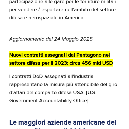
partecipazione alle gare per le forniture militari
Umane
per vendere / esportare nell'ambito del settore
difesa e aerospaziale in America.
Aggiornamento del 24 Maggio 2025
Nuovi contratti assegnati dal Pentagono nel
settore difesa per il 2023: circa 456 mld USD
I contratti DoD assegnati all’industria
rappresentano la misura più attendibile del giro
d’affari del comparto difesa USA. [U.S.
Government Accountability Office]
Le maggiori aziende americane del