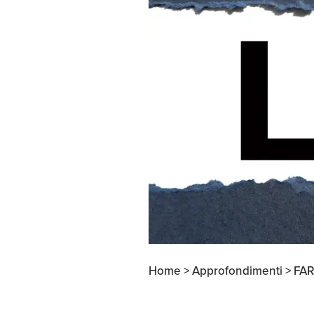
Apertura Ristoranti
negli Stati Uniti
Home >
Approfondimenti >
FAR