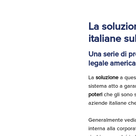
La soluzion
italiane s
Una serie di p
legale american
La
soluzione
a quest
sistema atto a gara
poteri
che gli sono s
aziende italiane ch
Generalmente vediam
interna alla corpora