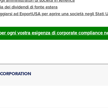
gli amministratori di società in America
ia dei dividendi di fonte estera
ggiarsi ad ExportUSA per aprire una società negli Stati U
per ogni vostra esigenza di corporate compliance neg
CORPORATION