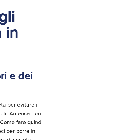
gli
 in
ri e dei
tà per evitare i
i. In America non
. Come fare quindi
ci per porre in
re di società