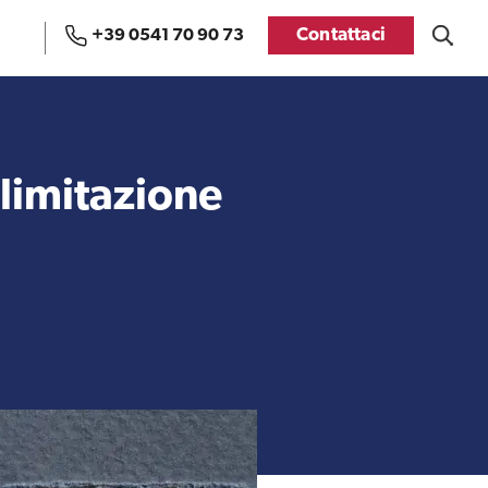
Contattaci
+39 0541 70 90 73
Uffici e Team di
Visti USA
ExportUSA a Bruxelles
 limitazione
Manuale pratico sul
FDA
commercio con gli USA
Recensioni delle
aziende italiane
Internazionalizzazione
assistite da ExportUSA
e Accesso al Mercato