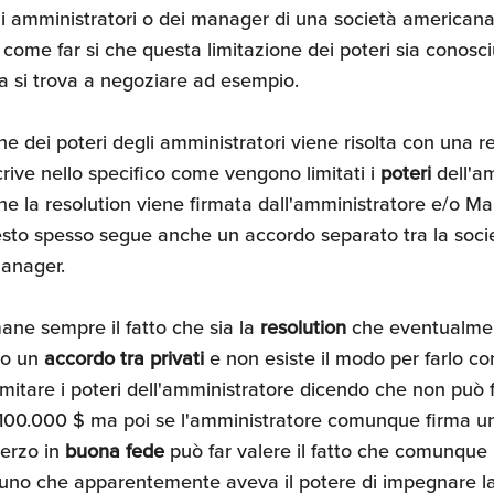
gli amministratori o dei manager di una società americana 
 come far si che questa limitazione dei poteri sia conosci
a si trova a negoziare ad esempio.
ione dei poteri degli amministratori viene risolta con una r
rive nello specifico come vengono limitati i
poteri
dell'am
e la resolution viene firmata dall'amministratore e/o M
sto spesso segue anche un accordo separato tra la socie
Manager.
mane sempre il fatto che sia la
resolution
che eventualment
to un
accordo tra privati
e non esiste il modo per farlo con
itare i poteri dell'amministratore dicendo che non può fi
i 100.000 $ ma poi se l'amministratore comunque firma 
 terzo in
buona fede
può far valere il fatto che comunque i
uno che apparentemente aveva il potere di impegnare la