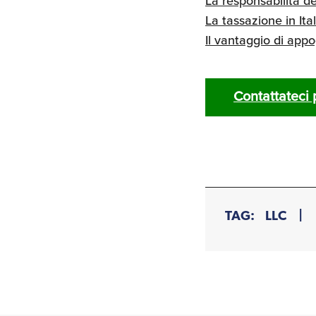
La responsabilità de
La tassazione in Ital
Il vantaggio di appo
Contattateci 
TAG:
LLC