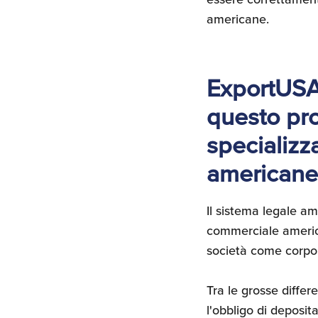
americane.
ExportUSA 
questo pro
specializz
americane
Il sistema legale am
commerciale american
società come corpor
Tra le grosse differ
l'obbligo di deposita