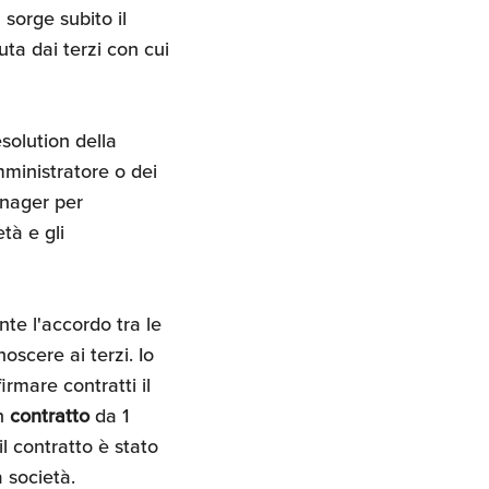
sorge subito il
uta dai terzi con cui
esolution della
ministratore o dei
anager per
tà e gli
e l'accordo tra le
oscere ai terzi. Io
rmare contratti il
un
contratto
da 1
l contratto è stato
 società.