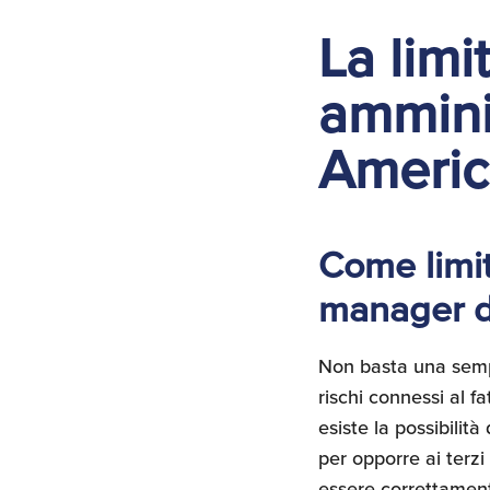
La limi
amminis
Americ
Come limit
manager d
Non basta una sempl
rischi connessi al f
esiste la possibilit
per opporre ai terzi
essere correttamente