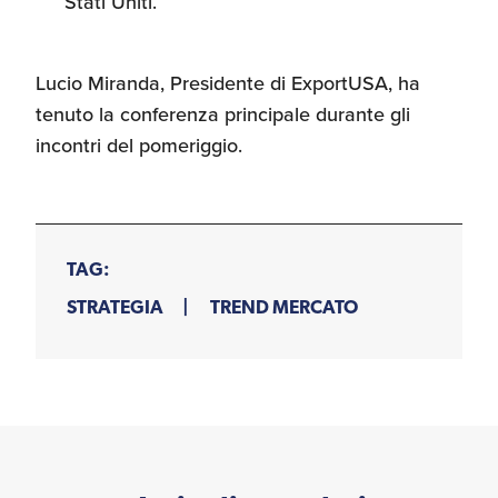
Stati Uniti.
Recensioni delle
aziende italiane
assistite da ExportUSA
Internazionalizzazione
Lucio Miranda, Presidente di ExportUSA, ha
e Accesso al Mercato
tenuto la conferenza principale durante gli
incontri del pomeriggio.
Apertura Ristoranti
negli Stati Uniti
TAG:
Ricerche di Mercato
STRATEGIA
TREND MERCATO
Assicurazioni, Permessi
e Licenze
Ricerca Personale e
Gestione Risorse