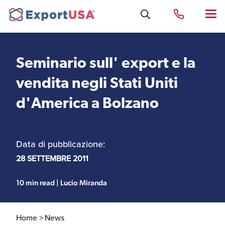
Seminario sull' export e la
Uffici e Team Exportusa
vendita negli Stati Uniti
di Rimini
d'America a Bolzano
Costituzione società e
Uffici e Team
compliance
ExportUSA a New York
Data di pubblicazione:
28 SETTEMBRE 2011
Servizi Contabili e
Uffici e Team di
Fiscali
ExportUSA a Bruxelles
10 min read | Lucio Miranda
Home >
News
Visti USA
Perchè gli Stati Uniti