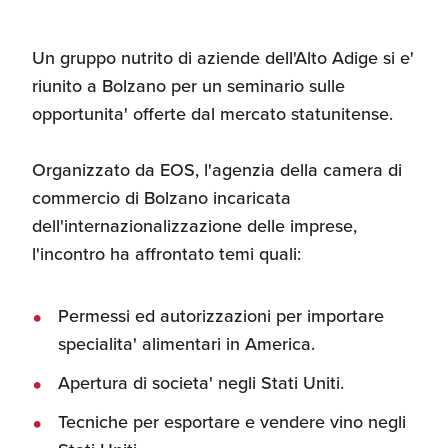
d'America
Un gruppo nutrito di aziende dell'Alto Adige si e'
Servizi Expat Italiani
riunito a Bolzano per un seminario sulle
negli USA
I Partner di ExportUSA
New York, Corp.
opportunita' offerte dal mercato statunitense.
Logistica
Organizzato da EOS, l'agenzia della camera di
Manuale pratico sul
commercio di Bolzano incaricata
commercio con gli USA
dell'internazionalizzazione delle imprese,
FDA
l'incontro ha affrontato temi quali:
ExportUSA ottiene la
licenza per richiedere
Permessi ed autorizzazioni per importare
gli ITIN
Ricerca Distributori di
Macchinari Industriali
specialita' alimentari in America.
Apertura di societa' negli Stati Uniti.
Media
Branding e
Tecniche per esportare e vendere vino negli
Comunicazione