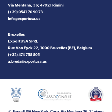
Via Mentana, 36; 47921 Rimini
(+39) 0541 70 90 73
info@exportusa.us
Bruxelles
ExportUSA SPRL
Rue Van Eyck 22, 1000 Bruxelles (BE), Belgium
(+32) 474 755 505
a.breda@exportusa.us
© ExportUSA New York, Corp.
Via Mentana 36, 2° piano