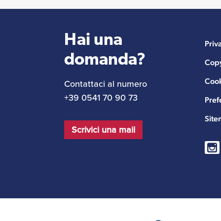
Hai una
Priv
domanda?
Copy
Cook
Contattaci al numero
+39 0541 70 90 73
Pref
Sit
Scrivici una mail