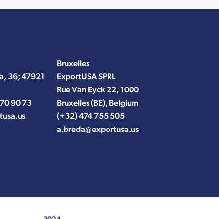
Bruxelles
a, 36; 47921
ExportUSA SPRL
Rue Van Eyck 22, 1000
 70 90 73
Bruxelles (BE), Belgium
tusa.us
(+32) 474 755 505
a.breda@exportusa.us