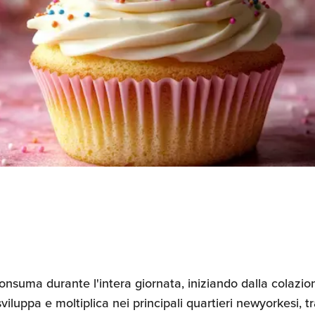
Ricerche di Mercato
Ricerca Personale e
Gestione Risorse
Umane
 consuma durante l'intera giornata, iniziando dalla colazi
iluppa e moltiplica nei principali quartieri newyorkesi, tr