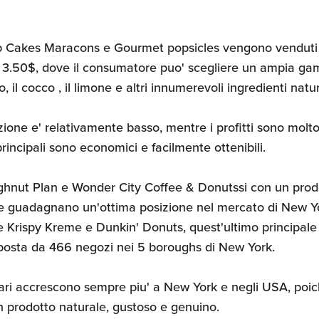
Cup Cakes Maracons e Gourmet popsicles vengono vendut
 3.50$, dove il consumatore puo' scegliere un ampia gamm
lo, il cocco , il limone e altri innumerevoli ingredienti natur
uzione e' relativamente basso, mentre i profitti sono molto
rincipali sono economici e facilmente ottenibili.
hnut Plan e Wonder City Coffee & Donutssi con un prod
e guadagnano un'ottima posizione nel mercato di New York
e Krispy Kreme e Dunkin' Donuts, quest'ultimo principal
posta da 466 negozi nei 5 boroughs di New York.
ari accrescono sempre piu' a New York e negli USA, poic
un prodotto naturale, gustoso e genuino.