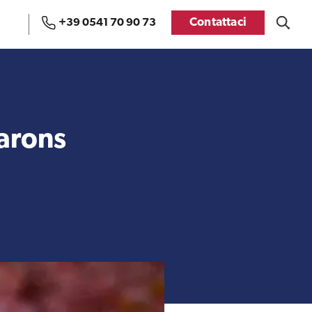
Contattaci
+39 0541 70 90 73
Uffici e Team di
Visti USA
ExportUSA a Bruxelles
arons
Manuale pratico sul
FDA
commercio con gli USA
Recensioni delle
aziende italiane
Internazionalizzazione
assistite da ExportUSA
e Accesso al Mercato