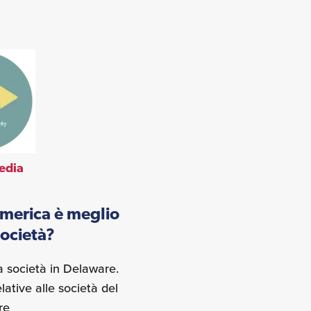
edia
America è meglio
società?
a società in Delaware.
ative alle società del
re