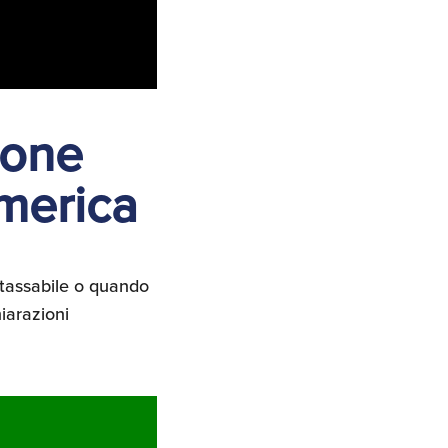
ione
America
 tassabile o quando
iarazioni