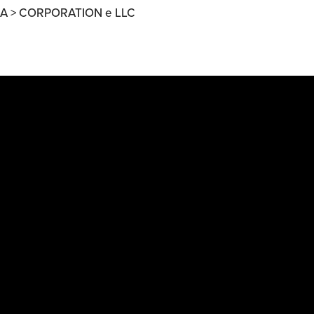
A >
CORPORATION e LLC
Ricerche di Mercato
Ricerca Personale e
Gestione Risorse
Umane