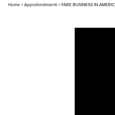
Home >
Approfondimenti >
FARE BUSINESS IN AMERIC
Apertura Ristoranti
negli Stati Uniti