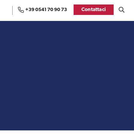
Contattaci
+39 0541 70 90 73
Uffici e Team di
Visti USA
ExportUSA a Bruxelles
Manuale pratico sul
FDA
commercio con gli USA
Recensioni delle
aziende italiane
Internazionalizzazione
assistite da ExportUSA
e Accesso al Mercato