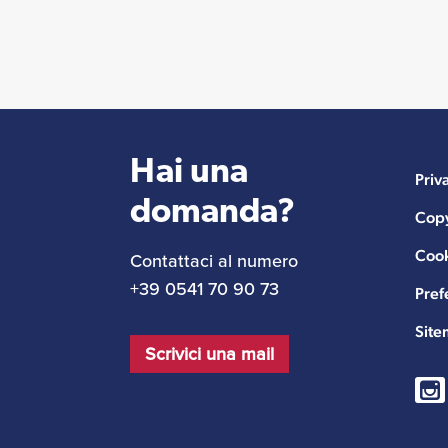
Hai una
Priv
domanda?
Copy
Cook
Contattaci al numero
+39 0541 70 90 73
Pref
Sit
Scrivici una mail