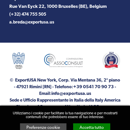
Rue Van Eyck 22, 1000 Bruxelles (BE), Belgium
(+32) 474 755 505
a.breda@exportusa.us
© ExportUSA New York, Corp.
Via Mentana 36, 2° piano
+39 0541 70 90 73
- 47921 Rimini [RN]
- Telefono:
-
info@exportusa.us
Email:
Sede e Ufficio Rappresentante in Italia della Italy America
Chamber of Commerce of New York - IACC: presso
Utilizziamo i cookie per facilitare la tua navigazione e per mostrarti
ExportUSA
contenuti che potrebbero essere di tuo interesse.
© 2026 ExportUSA P.IVA 04464720400
Preferenze cookie
Accetta tutto