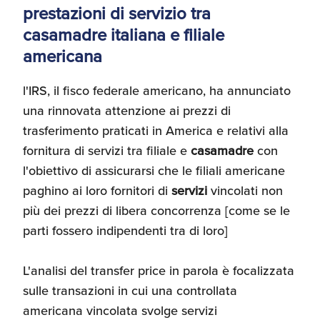
prestazioni di servizio tra
Recensioni delle
casamadre italiana e filiale
aziende italiane
assistite da ExportUSA
Internazionalizzazione
americana
e Accesso al Mercato
l'IRS, il fisco federale americano, ha annunciato
una rinnovata attenzione ai prezzi di
Apertura Ristoranti
negli Stati Uniti
trasferimento praticati in America e relativi alla
fornitura di servizi tra filiale e
casamadre
con
l'obiettivo di assicurarsi che le filiali americane
Ricerche di Mercato
paghino ai loro fornitori di
servizi
vincolati non
più dei prezzi di libera concorrenza [come se le
parti fossero indipendenti tra di loro]
Assicurazioni, Permessi
e Licenze
L'analisi del transfer price in parola è focalizzata
sulle transazioni in cui una controllata
Ricerca Personale e
americana vincolata svolge servizi
Gestione Risorse