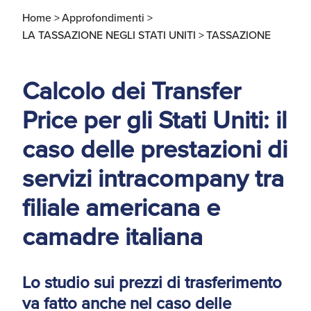
d'America
Home >
Approfondimenti >
LA TASSAZIONE NEGLI STATI UNITI >
TASSAZIONE
Servizi Expat Italiani
negli USA
I Partner di ExportUSA
New York, Corp.
Calcolo dei Transfer
Price per gli Stati Uniti: il
Logistica
Manuale pratico sul
caso delle prestazioni di
commercio con gli USA
servizi intracompany tra
FDA
filiale americana e
ExportUSA ottiene la
licenza per richiedere
gli ITIN
Ricerca Distributori di
camadre italiana
Macchinari Industriali
Media
Lo studio sui prezzi di trasferimento
Branding e
va fatto anche nel caso delle
Comunicazione