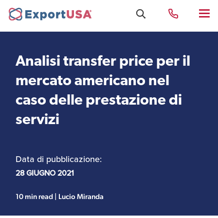
Analisi transfer price per il
Uffici e Team Exportusa
mercato americano nel
di Rimini
caso delle prestazione di
servizi
Costituzione società e
Uffici e Team
compliance
ExportUSA a New York
Data di pubblicazione:
Servizi Contabili e
Uffici e Team di
28 GIUGNO 2021
Fiscali
ExportUSA a Bruxelles
10 min read | Lucio Miranda
Visti USA
Perchè gli Stati Uniti