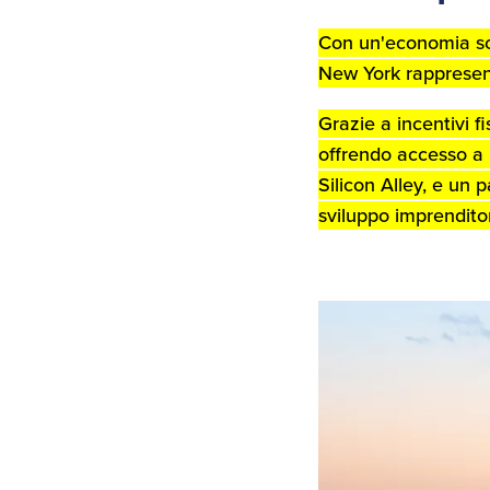
Con un'economia sol
New York rappresenta
Grazie a incentivi fi
offrendo accesso a 
Silicon Alley, e un
sviluppo imprenditor