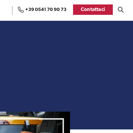
Contattaci
+39 0541 70 90 73
Uffici e Team di
Visti USA
ExportUSA a Bruxelles
Manuale pratico sul
FDA
commercio con gli USA
Recensioni delle
aziende italiane
Internazionalizzazione
assistite da ExportUSA
e Accesso al Mercato