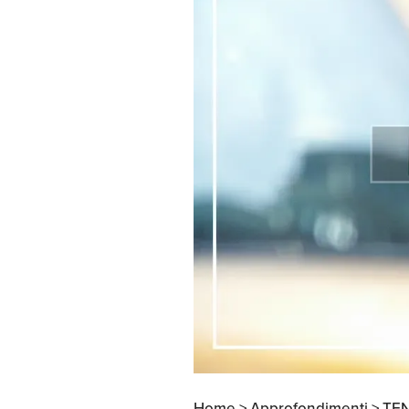
Apertura Ristoranti
negli Stati Uniti
Home >
Approfondimenti >
TE