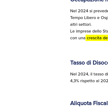
Nel 2024 si preve
Tempo Libero e Ospi
altri settori.
Le imprese dello St
con una
crescita
d
e
Tasso di Diso
Nel 2024, il tasso 
4,3% rispetto al 202
Aliquota Fisca