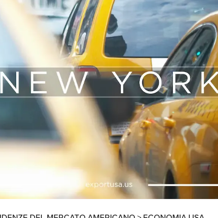
Ricerche di Mercato
Ricerca Personale e
Gestione Risorse
Umane
NDENZE DEL MERCATO AMERICANO >
ECONOMIA USA