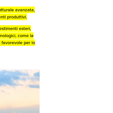
utturale avanzata,
ti produttivi.
vestimenti esteri,
nologici, come la
 favorevole per lo