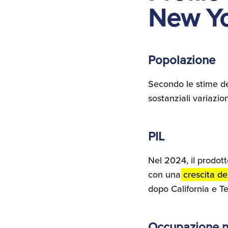
New Y
Popolazione
Secondo le stime de
sostanziali variazion
PIL
Nel 2024, il prodott
con una
crescita del
dopo California e Te
Occupazione n