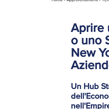
Aprire
o uno S
New Yo
Aziende
Un Hub Str
dell'Econo
nell'Empir