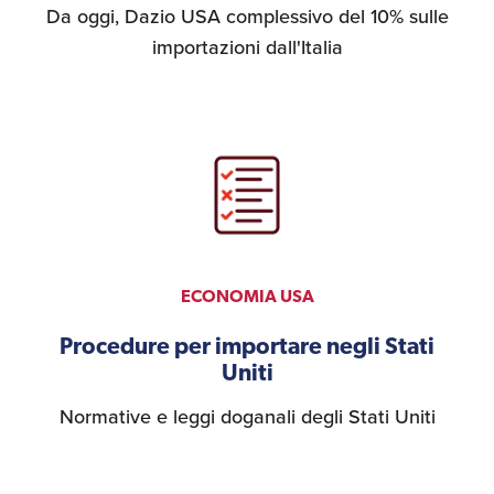
Da oggi, Dazio USA complessivo del 10% sulle
Recensioni delle
importazioni dall'Italia
aziende italiane
assistite da ExportUSA
Internazionalizzazione
e Accesso al Mercato
Apertura Ristoranti
negli Stati Uniti
Ricerche di Mercato
ECONOMIA USA
Procedure per importare negli Stati
Assicurazioni, Permessi
Uniti
e Licenze
Normative e leggi doganali degli Stati Uniti
Ricerca Personale e
Gestione Risorse