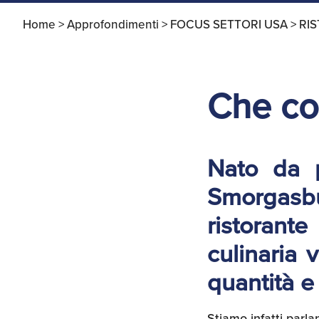
Home >
Approfondimenti >
FOCUS SETTORI USA >
RI
Apertura Ristoranti
negli Stati Uniti
Che co
Nato da p
Smorgasb
ristorant
culinaria 
quantità e
Stiamo infatti parl