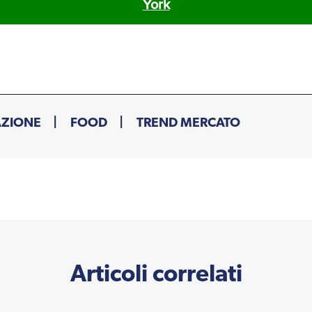
York
AZIONE
FOOD
TREND MERCATO
Articoli correlati