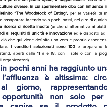
culture diverse, in cui sperimentare cibo con influenze i
efinito “The Woodstock of Eating”,
per la varietà di 
o assaporare facendo solo pochi passi, nel giro di qual
la ricerca di ricette inedite
(anche di alternative ai piatti
di ai requisiti di unicità e innovazione
ed è disposto ad 
si ciò che qui viene definita una vera e propria esperienz
iare.
I venditori selezionati sono 100
e preparano le 
and, aperti dalle 11 alle 18, con il sole o con la pio
 organizzatori).
 in pochi anni ha raggiunto un
 l’affluenza è altissima: cir
al giorno,
rappresentan
 opportunità non solo per 
e capire se il prodotto 