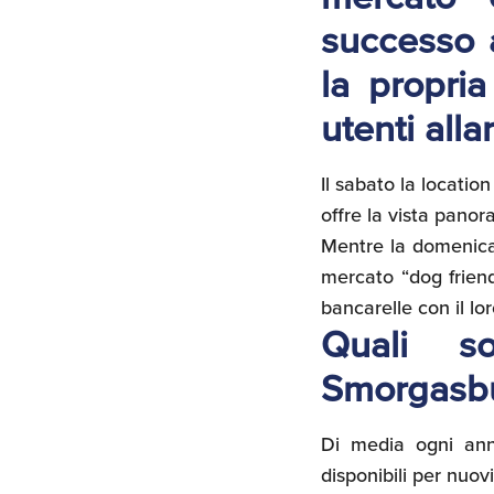
successo 
la propri
utenti alla
Il sabato la location
offre la vista panor
Mentre la domenica
mercato “dog friendl
bancarelle con il lo
Quali s
Smorgasb
Di media ogni ann
disponibili per nuov