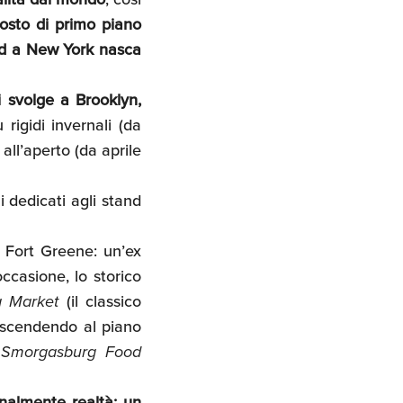
osto di primo piano
ood a New York nasca
 svolge a Brooklyn,
rigidi invernali (da
all’aperto (da aprile
i dedicati agli stand
Fort Greene: un’ex
ccasione, lo storico
a Market
(il classico
e scendendo al
piano
o
Smorgasburg Food
inalmente realtà: un