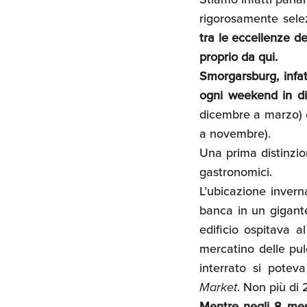
rigorosamente selez
tra le eccellenze d
proprio da qui.
Smorgarsburg, infa
ogni weekend in di
dicembre a marzo) e 
a novembre).
Una prima distinzion
gastronomici.
L’ubicazione invern
banca in un gigante
edificio ospitava a
mercatino delle pul
interrato si potev
Market
. Non più di 
Mentre negli 8 mesi