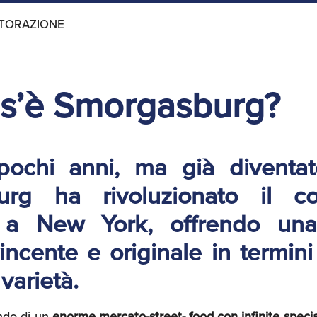
STORAZIONE
Ricerche di Mercato
s’è Smorgasburg?
Ricerca Personale e
Gestione Risorse
Umane
ochi anni, ma già diventat
urg ha rivoluzionato il co
e a New York, offrendo un
vincente e originale in termini 
 varietà.
ando di un
enorme mercato-street- food
con infinite speci