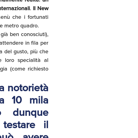
nternazionali
.
Il New
menù che i fortunati
che metro quadro.
 già ben conosciuti),
attendere in fila per
a del gusto, più che
loro specialità al
ggia (come richiesto
a notorietà
ca 10 mila
do dunque
testare il
può avere