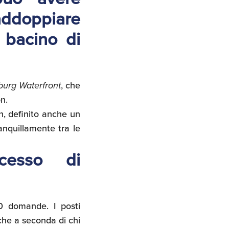
addoppiare
 bacino di
burg Waterfront
, che
n.
yn, definito anche un
ranquillamente tra le
cesso di
0 domande. I posti
nche a seconda di chi