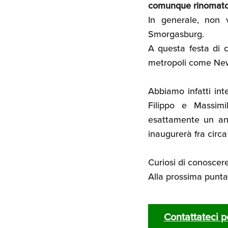
comunque rinomato n
In generale, non 
Smorgasburg.
A questa festa di c
metropoli come New 
Abbiamo infatti int
Filippo e Massim
esattamente un ann
inaugurerà fra circ
Curiosi di conoscere
Alla prossima puntat
Contattateci p