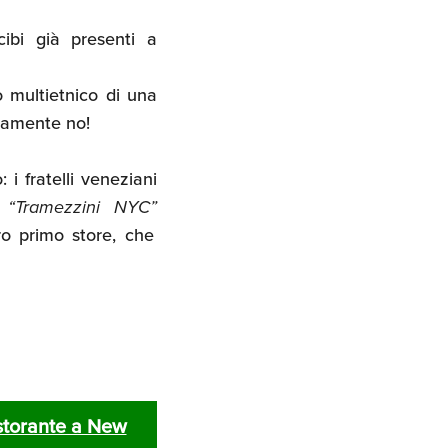
ibi già presenti a
o multietnico di una
uramente no!
 i fratelli veneziani
o
“Tramezzini NYC”
ro primo store, che
istorante a New