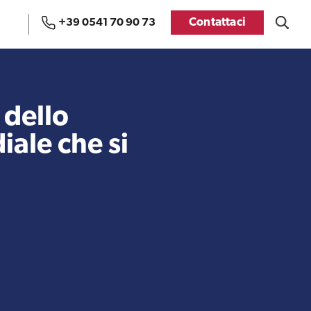
Contattaci
+39 0541 70 90 73
Uffici e Team di
Visti USA
ExportUSA a Bruxelles
dello
iale che si
Manuale pratico sul
FDA
commercio con gli USA
Recensioni delle
aziende italiane
Internazionalizzazione
assistite da ExportUSA
e Accesso al Mercato