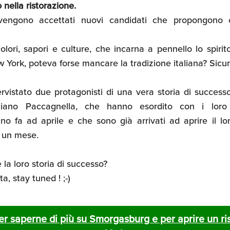
ella ristorazione.
vengono accettati nuovi candidati che propongono c
olori, sapori e culture, che incarna a pennello lo spirit
York, poteva forse mancare la tradizione italiana? Sic
ervistato
due protagonisti di una vera storia di successo:
iliano Paccagnella, che hanno esordito con i lor
o fa ad aprile e che sono già arrivati ad aprire il lo
a un mese.
 la loro storia di successo?
a, stay tuned ! ;-)
er saperne di più su Smorgasburg e per aprire un r