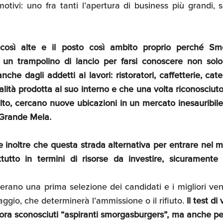
 motivi: uno fra tanti l’apertura di business più grandi, 
 così alte e il posto così ambito proprio perché Sm
n trampolino di lancio per farsi conoscere non solo
he dagli addetti ai lavori: ristoratori, caffetterie, cater
lità prodotta al suo interno e che una volta riconosciuto
lto, cercano nuove ubicazioni in un mercato inesauribi
a Grande Mela.
 inoltre che questa strada alternativa per entrare nel
tutto in termini di risorse da investire, sicuramente i
perano una prima selezione dei candidati e i migliori ve
ggio, che determinerà l’ammissione o il rifiuto.
Il test di
cora sconosciuti “aspiranti smorgasburgers”, ma anche pe