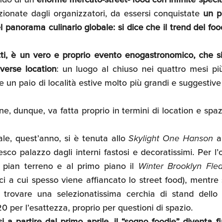
ionate dagli organizzatori, da essersi conquistate
un p
el panorama culinario globale: si dice che il trend del f
tti, è un vero e proprio evento enogastronomico, che si
verse location
: un luogo al chiuso nei quattro mesi più 
un paio di località estive molto più grandi e suggestive 
e, dunque, va fatta proprio in termini di location e spaz
ale, quest’anno, si è tenuta allo
Skylight One Hanson
a 
sco palazzo dagli interni fastosi e decoratissimi. Per l’o
l pian terreno e al primo piano il
Winter Brooklyn
Fle
ci a cui spesso viene affiancato lo street food), mentr
a trovare una selezionatissima cerchia di stand dell
20 per l’esattezza, proprio per questioni di spazio.
 a partire dal primo aprile, il “sogno foodie” diventa f