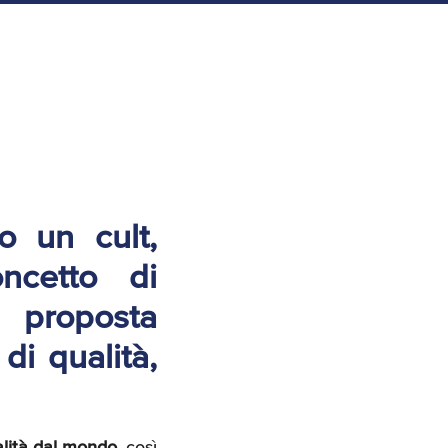
Assicurazioni, Permessi
e Licenze
o un cult,
ncetto di
a proposta
di qualità,
alità dal mondo
, così