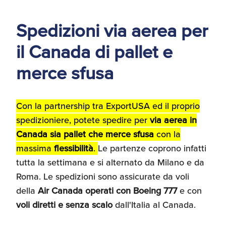
d'America
Spedizioni via aerea per
Servizi Expat Italiani
negli USA
il Canada di pallet e
I Partner di ExportUSA
New York, Corp.
merce sfusa
Logistica
Manuale pratico sul
commercio con gli USA
Con la partnership tra ExportUSA ed il proprio
spedizioniere,
potete spedire per
via aerea in
FDA
Canada sia pallet che merce sfusa
con la
ExportUSA ottiene la
massima
flessibilità
.
Le partenze coprono infatti
licenza per richiedere
gli ITIN
Ricerca Distributori di
tutta la settimana e si alternato da Milano e da
Macchinari Industriali
Roma. Le spedizioni sono assicurate da voli
della
Air Canada operati con Boeing 777
e con
Media
voli diretti e senza scalo
dall'Italia al Canada.
Branding e
Comunicazione