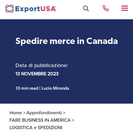
Spedire merce in Canada
Uffici e Team Exportusa
di Rimini
Data di pubblicazione:
Costituzione società e
13 NOVEMBRE 2023
Uffici e Team
compliance
ExportUSA a New York
10 min read | Lucio Miranda
Servizi Contabili e
Uffici e Team di
Fiscali
ExportUSA a Bruxelles
Home >
Approfondimenti >
FARE BUSINESS IN AMERICA >
LOGISTICA e SPEDIZIONI
Visti USA
Perchè gli Stati Uniti