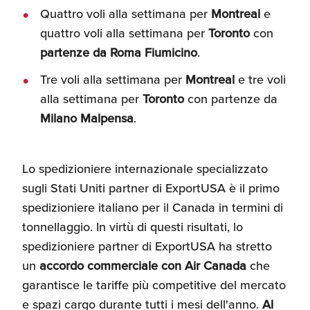
Quattro voli alla settimana per
Montreal
e
Recensioni delle
aziende italiane
quattro voli alla settimana per
Toronto
con
assistite da ExportUSA
Internazionalizzazione
partenze da Roma Fiumicino
.
e Accesso al Mercato
Tre voli alla settimana per
Montreal
e tre voli
alla settimana per
Toronto
con partenze da
Apertura Ristoranti
Milano Malpensa
.
negli Stati Uniti
Lo spedizioniere internazionale specializzato
Ricerche di Mercato
sugli Stati Uniti partner di ExportUSA è il primo
spedizioniere italiano per il Canada in termini di
tonnellaggio. In virtù di questi risultati, lo
Assicurazioni, Permessi
e Licenze
spedizioniere partner di ExportUSA ha stretto
un
accordo commerciale con Air Canada
che
garantisce le tariffe più competitive del mercato
Ricerca Personale e
e spazi cargo durante tutti i mesi dell'anno.
Al
Gestione Risorse