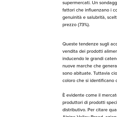
supermercati. Un sondaggio
fattori che influenzano i c
genuinità e salubrità, scel
prezzo (73%).
Queste tendenze sugli acqu
vendita dei prodotti alime
inducendo le grandi catene
nuove marche che generano
sono abituate. Tuttavia cio
coloro che si identificano 
È evidente come il mercato 
produttori di prodotti specif
distributivo. Per citare qu
Alpine Valley Bread, azien