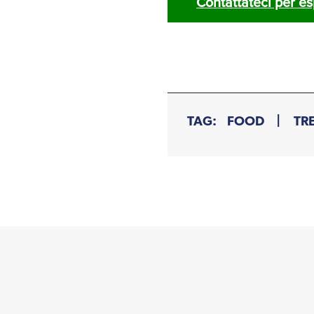
Contattateci per es
TAG:
FOOD
TR