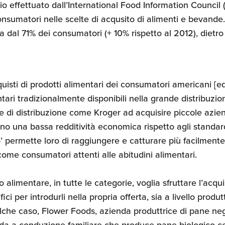
 effettuato dall’International Food Information Council (
onsumatori nelle scelte di acqusito di alimenti e bevande.
ta dal 71% dei consumatori (+ 10% rispetto al 2012), dietr
isti di prodotti alimentari dei consumatori americani [ed
ntari tradizionalmente disponibili nella grande distribuzi
 di distribuzione come Kroger ad acquisire piccole azien
 una bassa redditività economica rispetto agli standard
’ permette loro di raggiungere e catturare più facilmente si
come consumatori attenti alle abitudini alimentari.
alimentare, in tutte le categorie, voglia sfruttare l’acquis
ici per introdurli nella propria offerta, sia a livello produt
alche caso, Flower Foods, azienda produttrice di pane negli
da a conduzione familiare che produce pane biologico cer