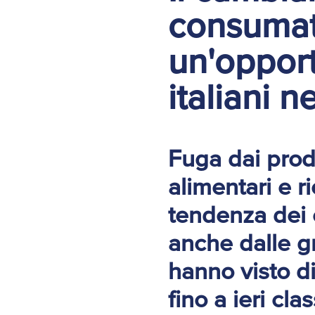
consumat
un'opport
italiani n
Fuga dai prodo
alimentari e ri
tendenza dei 
anche dalle g
hanno visto di
fino a ieri cla