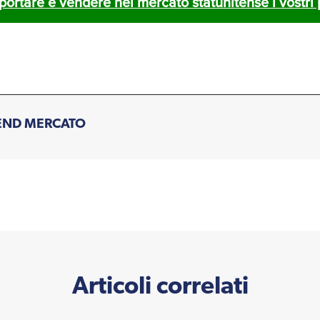
portare e vendere nel mercato statunitense i vostri 
END MERCATO
Articoli correlati