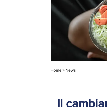
Apertura Ristoranti
negli Stati Uniti
Home >
News
Il cambia