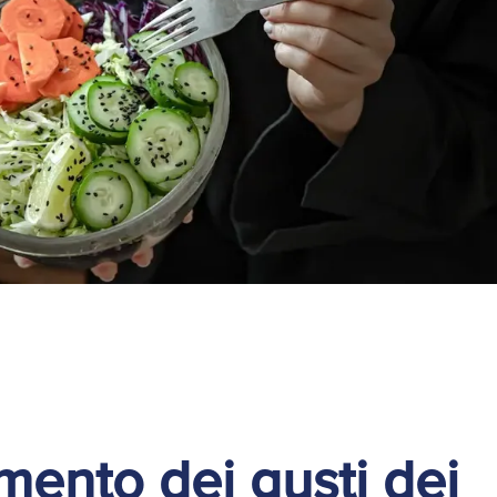
Ricerche di Mercato
Ricerca Personale e
Gestione Risorse
Umane
mento dei gusti dei