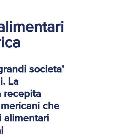
alimentari
rica
grandi societa'
i. La
 recepita
americani che
 alimentari
i