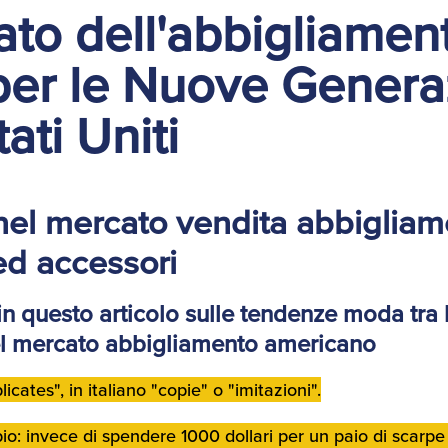
ato dell'abbigliamen
er le Nuove Genera
tati Uniti
nel mercato vendita abbigliam
ed accessori
in questo articolo sulle tendenze moda tra 
el mercato abbigliamento americano
licates
", in italiano "copie" o "imitazioni".
: invece di spendere 1000 dollari per un paio di scarp