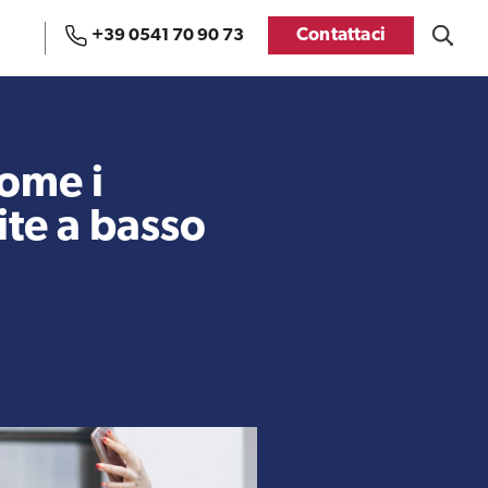
Contattaci
+39 0541 70 90 73
Uffici e Team di
Visti USA
ExportUSA a Bruxelles
ome i
ite a basso
Manuale pratico sul
FDA
commercio con gli USA
Recensioni delle
aziende italiane
Internazionalizzazione
assistite da ExportUSA
e Accesso al Mercato