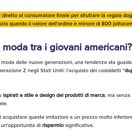
lia diretto al consumatore finale per sfruttare la regola 
zio quando il valore dell'ordine è minore di 800 (ottocent
 moda tra i giovani americani?
 moda delle nuove generazioni, una tendenza sta guada
nerazione Z negli Stati Uniti: l'acquisto dei cosiddetti "
du
no
ispirati a stile e design dei prodotti di marca
, ma senza l
ale.
i acquistare queste imitazioni a un prezzo molto inferiore
 un'opportunità di
risparmio
significativa.