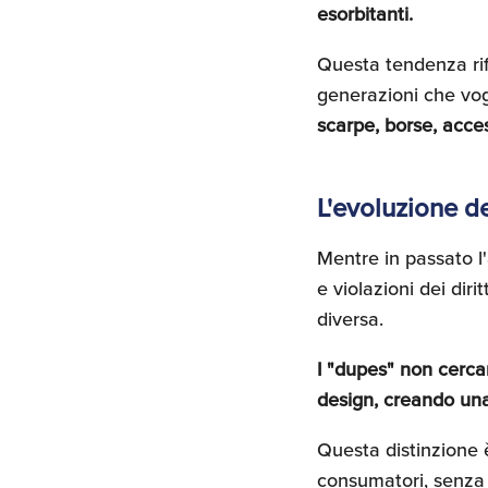
esorbitanti.
Questa tendenza ri
generazioni che vog
scarpe, borse, acce
L'evoluzione d
Mentre in passato l'
e violazioni dei diri
diversa.
I "dupes" non cercan
design, creando una 
Questa distinzione è
consumatori, senza i