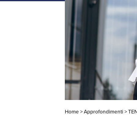
Apertura Ristoranti
negli Stati Uniti
Home >
Approfondimenti >
TE