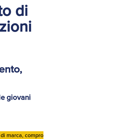
to di
zioni
ento,
le giovani
e di marca, compro