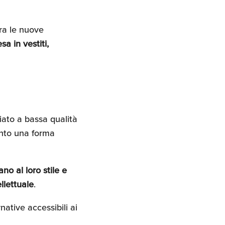
ra le nuove
sa in vestiti,
ciato a bassa qualità
sunto una forma
no al loro stile e
llettuale
.
ative accessibili ai