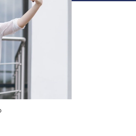
Assicurazioni, Permessi
e Licenze
O