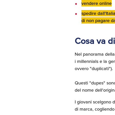
vendere online
spedire dall'Ita
di non pagare da
Cosa va di
Nel panorama della
i millennials e la ge
ovvero "duplicati").
Questi "dupes" so
del nome dell'origin
I giovani scelgono d
di marca, cogliendo