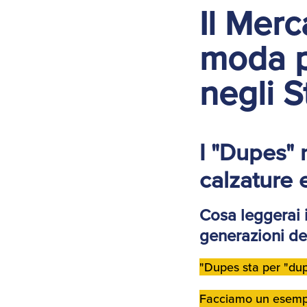
Il Merc
moda p
negli S
I "Dupes" 
calzature 
Cosa leggerai 
generazioni d
"
Dupes
sta per "
dup
Facciamo un esempio