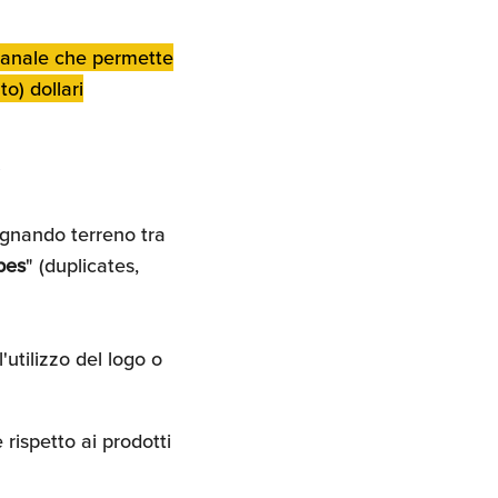
doganale che permette
o) dollari
gnando terreno tra
pes
" (duplicates,
'utilizzo del logo o
 rispetto ai prodotti