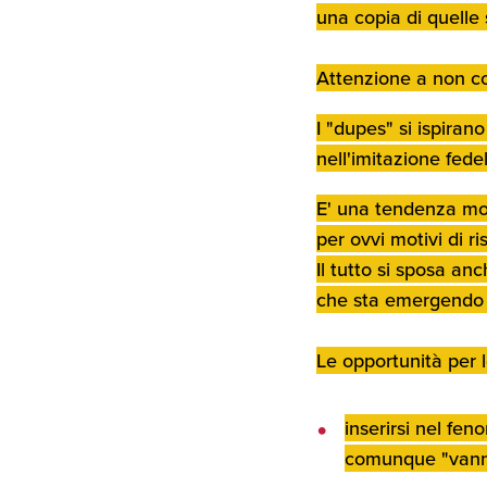
una copia di quelle 
Attenzione a non c
I "
dupes
" si ispiran
nell'imitazione fedel
E' una tendenza mo
per ovvi motivi di r
Il tutto si sposa a
che sta emergendo 
Le opportunità per l
inserirsi nel fe
comunque "vanno