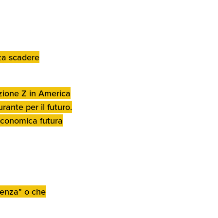
nza scadere
zione Z in America
rante per il futuro.
 economica futura
denza" o che