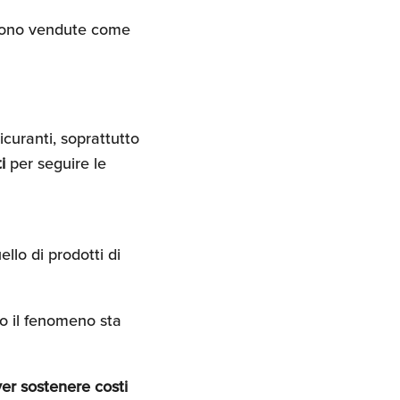
gono vendute come
icuranti, soprattutto
ti
per seguire le
ello di prodotti di
so il fenomeno sta
ver sostenere costi