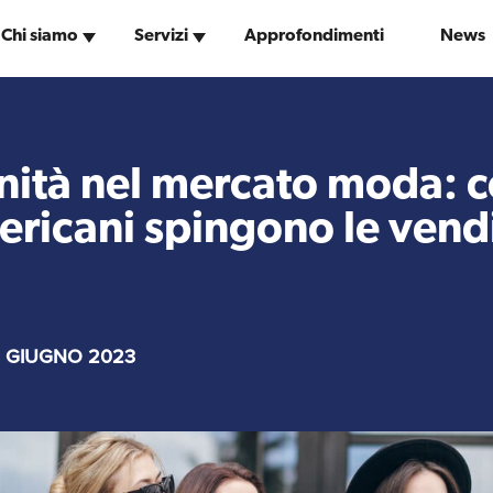
Chi siamo
Servizi
Approfondimenti
News
Uffici e Team
Servizi Contabili e
ExportUSA a New York
Fiscali
nità nel mercato moda: c
ericani spingono le vend
I Partner di ExportUSA
Logistica
New York, Corp.
 GIUGNO 2023
Media
Branding e
Comunicazione