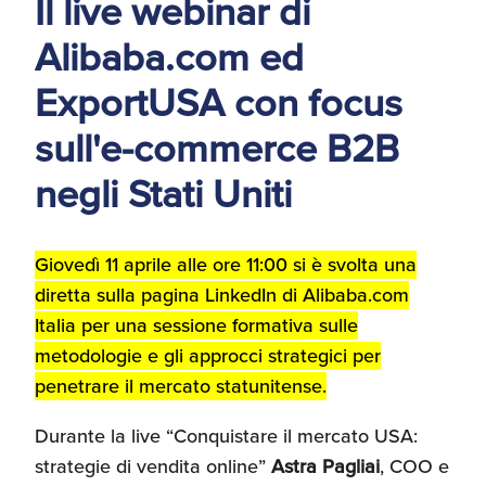
Il live webinar di
d'America
Alibaba.com ed
Servizi Expat Italiani
ExportUSA con focus
negli USA
I Partner di ExportUSA
New York, Corp.
sull'e-commerce B2B
negli Stati Uniti
Logistica
Manuale pratico sul
commercio con gli USA
FDA
Giovedì 11 aprile alle ore 11:00 si è svolta una
diretta sulla pagina
LinkedIn
di Alibaba.com
ExportUSA ottiene la
Italia per una sessione formativa sulle
licenza per richiedere
gli ITIN
Ricerca Distributori di
metodologie e gli approcci strategici per
Macchinari Industriali
penetrare il mercato statunitense.
Media
Durante la live “Conquistare il mercato USA:
Branding e
strategie di vendita online”
Astra Pagliai
, COO e
Comunicazione