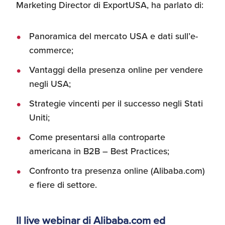
Marketing Director di ExportUSA, ha parlato di:
Recensioni delle
aziende italiane
assistite da ExportUSA
Internazionalizzazione
Panoramica del mercato USA e dati sull’e-
e Accesso al Mercato
commerce;
Vantaggi della presenza online per vendere
Apertura Ristoranti
negli USA;
negli Stati Uniti
Strategie vincenti per il successo negli Stati
Uniti;
Ricerche di Mercato
Come presentarsi alla controparte
americana in B2B – Best Practices;
Assicurazioni, Permessi
Confronto tra presenza online (Alibaba.com)
e Licenze
e fiere di settore.
Ricerca Personale e
Il live webinar di Alibaba.com ed
Gestione Risorse