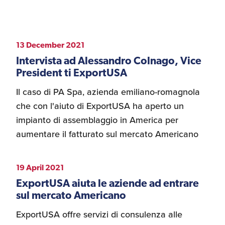
VANITY FAIR
d'America
CORRIERE DELLA SERA
TGCOM 24
Servizi Expat Italiani
negli USA
I Partner di ExportUSA
13 December 2021
EURONEWS
New York, Corp.
PANORAMA
Intervista ad Alessandro Colnago, Vice
President ti ExportUSA
DONNA MODERNA
Logistica
AFFARI ITALIANI
Il caso di PA Spa, azienda emiliano-romagnola
Manuale pratico sul
commercio con gli USA
IL RESTO DEL CARLINO
che con l'aiuto di ExportUSA ha aperto un
AVVENIRE.IT
impianto di assemblaggio in America per
FDA
ZEROVENTIQUATTRO
aumentare il fatturato sul mercato Americano
ExportUSA ottiene la
TRIBUNA ECONOMICA ONLINE
licenza per richiedere
RADIO NUMBER ONE
gli ITIN
Ricerca Distributori di
Macchinari Industriali
19 April 2021
QN QUOTIDIANO NAZIONALE
ExportUSA aiuta le aziende ad entrare
ALTRE TESTATE GIORNALISTICHE
sul mercato Americano
Media
Branding e
ExportUSA offre servizi di consulenza alle
Comunicazione