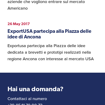
aziende che vogliono entrare sul mercato
Recensioni delle
Americano
aziende italiane
assistite da ExportUSA
Internazionalizzazione
e Accesso al Mercato
26 May 2017
ExportUSA partecipa alla Piazza delle
idee di Ancona
Apertura Ristoranti
negli Stati Uniti
Exportusa partecipa alla Piazza delle idee
dedicata a brevetti e prototipi realizzati nella
regione Ancona con interesse al mercato USA
Ricerche di Mercato
Assicurazioni, Permessi
e Licenze
Hai una domanda?
Contattaci al numero
Ricerca Personale e
Gestione Risorse