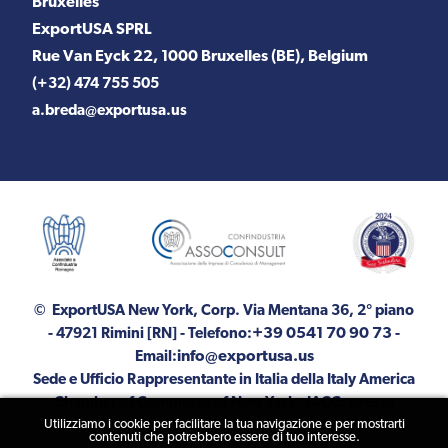
Bruxelles
ExportUSA SPRL
Rue Van Eyck 22, 1000 Bruxelles (BE), Belgium
(+32) 474 755 505
a.breda@exportusa.us
© ExportUSA New York, Corp.
Via Mentana 36, 2° piano
+39 0541 70 90 73
- 47921 Rimini [RN]
- Telefono:
-
info@exportusa.us
Email:
Sede e Ufficio Rappresentante in Italia della Italy America
Chamber of Commerce of New York - IACC: presso
Utilizziamo i cookie per facilitare la tua navigazione e per mostrarti
ExportUSA
contenuti che potrebbero essere di tuo interesse.