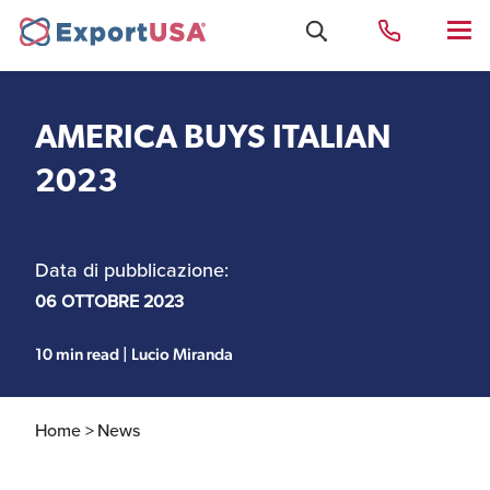
AMERICA BUYS ITALIAN
Uffici e Team Exportusa
2023
di Rimini
Data di pubblicazione:
Costituzione società e
Uffici e Team
compliance
ExportUSA a New York
06 OTTOBRE 2023
10 min read | Lucio Miranda
Servizi Contabili e
Uffici e Team di
Fiscali
ExportUSA a Bruxelles
Home >
News
Visti USA
Perchè gli Stati Uniti