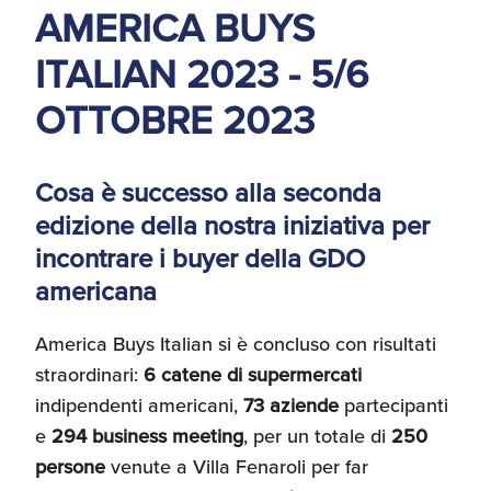
AMERICA BUYS
d'America
ITALIAN 2023 - 5/6
Servizi Expat Italiani
negli USA
I Partner di ExportUSA
OTTOBRE 2023
New York, Corp.
Logistica
Cosa è successo alla seconda
Manuale pratico sul
edizione della nostra iniziativa per
commercio con gli USA
incontrare i buyer della GDO
FDA
americana
ExportUSA ottiene la
licenza per richiedere
America Buys Italian si è concluso con risultati
gli ITIN
Ricerca Distributori di
Macchinari Industriali
straordinari:
6 catene di supermercati
indipendenti americani,
73 aziende
partecipanti
e
294 business meeting
, per un totale di
250
Media
Branding e
persone
venute a Villa Fenaroli per far
Comunicazione