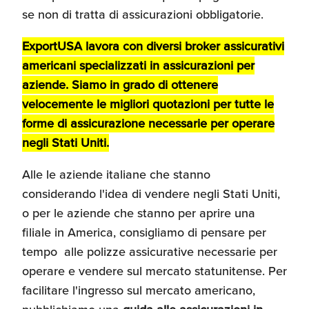
se non di tratta di assicurazioni obbligatorie.
Recensioni delle
aziende italiane
assistite da ExportUSA
Internazionalizzazione
ExportUSA lavora con diversi broker assicurativi
e Accesso al Mercato
americani specializzati in assicurazioni per
aziende. Siamo in grado di ottenere
velocemente le migliori quotazioni per tutte le
Apertura Ristoranti
forme di assicurazione necessarie per operare
negli Stati Uniti
negli Stati Uniti.
Alle le aziende italiane che stanno
Ricerche di Mercato
considerando l'idea di vendere negli Stati Uniti,
o per le aziende che stanno per aprire una
Assicurazioni, Permessi
filiale in America, consigliamo di pensare per
e Licenze
tempo alle polizze assicurative necessarie per
operare e vendere sul mercato statunitense. Per
facilitare l'ingresso sul mercato americano,
Ricerca Personale e
Gestione Risorse