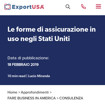
Le forme di assicurazione in
Uffici e Team Exportusa
uso negli Stati Uniti
di Rimini
Data di pubblicazione:
Costituzione società e
Uffici e Team
compliance
ExportUSA a New York
18 FEBBRAIO 2019
10 min read | Lucio Miranda
Servizi Contabili e
Uffici e Team di
Fiscali
ExportUSA a Bruxelles
Home >
Approfondimenti >
FARE BUSINESS IN AMERICA >
CONSULENZA
Visti USA
Perchè gli Stati Uniti