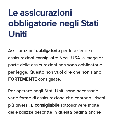
d'America
Le assicurazioni
Servizi Expat Italiani
obbligatorie negli Stati
negli USA
I Partner di ExportUSA
New York, Corp.
Uniti
Logistica
Manuale pratico sul
Assicurazioni
obbligatorie
per le aziende e
commercio con gli USA
assicurazioni
consigliate
: Negli USA la maggior
FDA
parte delle assicurazioni non sono obbligatorie
per legge. Questo non vuol dire che non siano
ExportUSA ottiene la
licenza per richiedere
FORTEMENTE
consigliate.
gli ITIN
Ricerca Distributori di
Macchinari Industriali
Per operare negli Stati Uniti sono necessarie
varie forme di assicurazione che coprono i rischi
Media
più diversi. È
consigliabile
sottoscrivere molte
Branding e
Comunicazione
delle polizze descritte in questa pagina anche