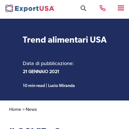
Trend alimentari USA
Uffici e Team Exportusa
di Rimini
Data di pubblicazione:
Costituzione società e
21 GENNAIO 2021
Uffici e Team
compliance
ExportUSA a New York
10 min read | Lucio Miranda
Servizi Contabili e
Uffici e Team di
Fiscali
ExportUSA a Bruxelles
Home >
News
Visti USA
Perchè gli Stati Uniti