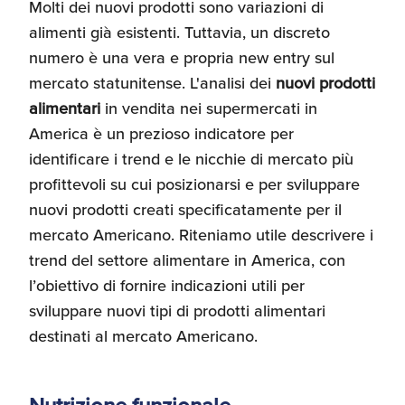
Molti dei nuovi prodotti sono variazioni di
Recensioni delle
alimenti già esistenti. Tuttavia, un discreto
aziende italiane
numero è una vera e propria new entry sul
assistite da ExportUSA
Internazionalizzazione
e Accesso al Mercato
mercato statunitense. L'analisi dei
nuovi prodotti
alimentari
in vendita nei supermercati in
America è un prezioso indicatore per
Apertura Ristoranti
identificare i trend e le nicchie di mercato più
negli Stati Uniti
profittevoli su cui posizionarsi e per sviluppare
nuovi prodotti creati specificatamente per il
Ricerche di Mercato
mercato Americano. Riteniamo utile descrivere i
trend del settore alimentare in America, con
l’obiettivo di fornire indicazioni utili per
Assicurazioni, Permessi
sviluppare nuovi tipi di prodotti alimentari
e Licenze
destinati al mercato Americano.
Ricerca Personale e
Gestione Risorse