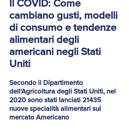
Il COVID: Come
d'America
cambiano gusti, modelli
Servizi Expat Italiani
di consumo e tendenze
negli USA
I Partner di ExportUSA
New York, Corp.
alimentari degli
americani negli Stati
Logistica
Manuale pratico sul
Uniti
commercio con gli USA
FDA
Secondo il Dipartimento
ExportUSA ottiene la
licenza per richiedere
dell'Agricoltura degli Stati Uniti, nel
gli ITIN
Ricerca Distributori di
Macchinari Industriali
2020 sono stati lanciati 21435
nuove specialità alimentari sul
Media
mercato Americano
Branding e
Comunicazione