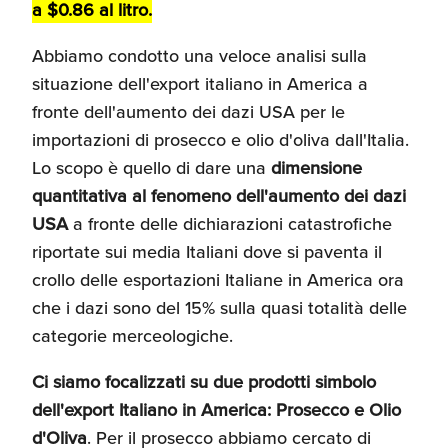
a $0.86 al litro.
Recensioni delle
aziende italiane
Abbiamo condotto una veloce analisi sulla
assistite da ExportUSA
Internazionalizzazione
e Accesso al Mercato
situazione dell'export italiano in America a
fronte dell'aumento dei dazi USA per le
importazioni di prosecco e olio d'oliva dall'Italia.
Apertura Ristoranti
Lo scopo è quello di dare una
dimensione
negli Stati Uniti
quantitativa al fenomeno dell'aumento dei dazi
USA
a fronte delle dichiarazioni catastrofiche
riportate sui media Italiani dove si paventa il
Ricerche di Mercato
crollo delle esportazioni Italiane in America ora
che i dazi sono del 15% sulla quasi totalità delle
Assicurazioni, Permessi
categorie merceologiche.
e Licenze
Ci siamo focalizzati su due prodotti simbolo
dell'export Italiano in America: Prosecco e Olio
Ricerca Personale e
d'Oliva
. Per il prosecco abbiamo cercato di
Gestione Risorse