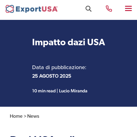
Impatto dazi USA
Uffici e Team Exportusa
di Rimini
Data di pubblicazione:
Costituzione società e
25 AGOSTO 2025
Uffici e Team
compliance
ExportUSA a New York
10 min read | Lucio Miranda
Servizi Contabili e
Uffici e Team di
Fiscali
ExportUSA a Bruxelles
Home >
News
Visti USA
Perchè gli Stati Uniti