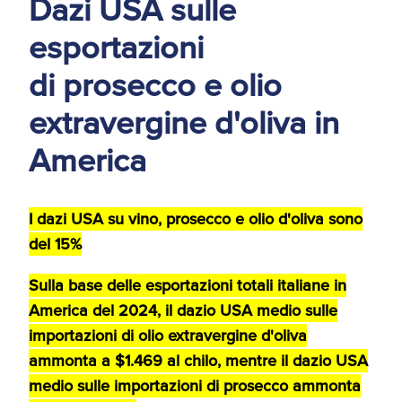
Dazi USA sulle
d'America
esportazioni
Servizi Expat Italiani
di prosecco e olio
negli USA
I Partner di ExportUSA
New York, Corp.
extravergine d'oliva in
America
Logistica
Manuale pratico sul
commercio con gli USA
FDA
I dazi USA su vino, prosecco e olio d'oliva sono
del 15%
ExportUSA ottiene la
licenza per richiedere
Sulla base delle esportazioni totali italiane in
gli ITIN
Ricerca Distributori di
Macchinari Industriali
America del 2024, il dazio USA medio sulle
importazioni di olio extravergine d'oliva
Media
ammonta a $1.469 al chilo, mentre il dazio USA
Branding e
medio sulle importazioni di prosecco ammonta
Comunicazione