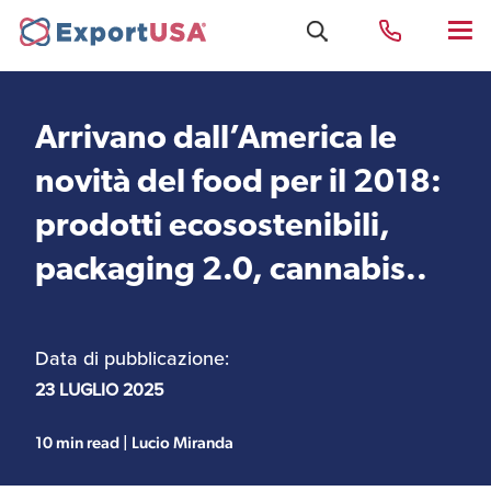
Arrivano dall’America le
Uffici e Team Exportusa
novità del food per il 2018:
di Rimini
prodotti ecosostenibili,
packaging 2.0, cannabis..
Costituzione società e
Uffici e Team
compliance
ExportUSA a New York
Data di pubblicazione:
Servizi Contabili e
Uffici e Team di
23 LUGLIO 2025
Fiscali
ExportUSA a Bruxelles
10 min read | Lucio Miranda
Visti USA
Perchè gli Stati Uniti