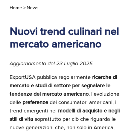
d'America
Home >
News
Servizi Expat Italiani
negli USA
Nuovi trend culinari nel
I Partner di ExportUSA
New York, Corp.
mercato americano
Logistica
Manuale pratico sul
commercio con gli USA
Aggiornamento del 23 Luglio 2025
FDA
ExportUSA pubblica regolarmente
ricerche di
ExportUSA ottiene la
mercato e studi di settore per segnalare le
licenza per richiedere
tendenze del mercato americano
, l'evoluzione
gli ITIN
Ricerca Distributori di
Macchinari Industriali
delle
preferenze
dei consumatori americani, i
trend emergenti nei
modelli di acquisto e negli
stili di vita
soprattutto per ciò che riguarda le
Media
Branding e
nuove generazioni che, non solo in America,
Comunicazione