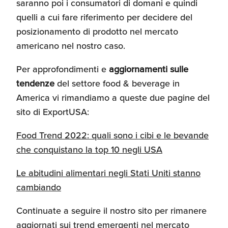
saranno poi i consumatori di domani e quindi
Recensioni delle
quelli a cui fare riferimento per decidere del
aziende italiane
posizionamento di prodotto nel mercato
assistite da ExportUSA
Internazionalizzazione
e Accesso al Mercato
americano nel nostro caso.
Per approfondimenti e
aggiornamenti sulle
Apertura Ristoranti
tendenze
del settore food & beverage in
negli Stati Uniti
America vi rimandiamo a queste due pagine del
sito di ExportUSA:
Ricerche di Mercato
Food Trend 2022: quali sono i cibi e le bevande
che conquistano la top 10 negli USA
Assicurazioni, Permessi
Le abitudini alimentari negli Stati Uniti stanno
e Licenze
cambiando
Continuate a seguire il nostro sito per rimanere
Ricerca Personale e
aggiornati sui trend emergenti nel mercato
Gestione Risorse