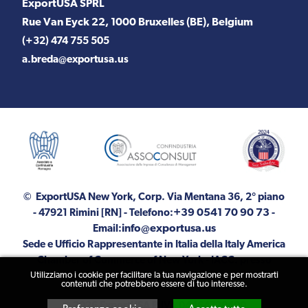
ExportUSA SPRL
Rue Van Eyck 22, 1000 Bruxelles (BE), Belgium
(+32) 474 755 505
a.breda@exportusa.us
© ExportUSA New York, Corp.
Via Mentana 36, 2° piano
+39 0541 70 90 73
- 47921 Rimini [RN]
- Telefono:
-
info@exportusa.us
Email:
Sede e Ufficio Rappresentante in Italia della Italy America
Chamber of Commerce of New York - IACC: presso
Utilizziamo i cookie per facilitare la tua navigazione e per mostrarti
ExportUSA
contenuti che potrebbero essere di tuo interesse.
© 2026 ExportUSA P.IVA 04464720400