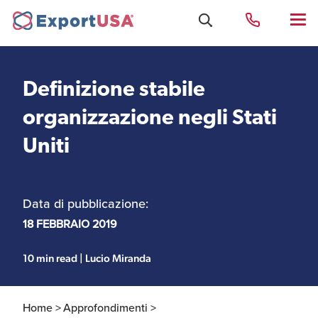
Definizione stabile
Uffici e Team Exportusa
organizzazione negli Stati
di Rimini
Uniti
Costituzione società e
Uffici e Team
compliance
ExportUSA a New York
Data di pubblicazione:
18 FEBBRAIO 2019
Servizi Contabili e
Uffici e Team di
Fiscali
ExportUSA a Bruxelles
10 min read | Lucio Miranda
Home >
Approfondimenti >
Visti USA
Perchè gli Stati Uniti