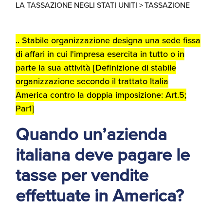
LA TASSAZIONE NEGLI STATI UNITI >
TASSAZIONE
d'America
Servizi Expat Italiani
.. Stabile organizzazione designa una sede fissa
negli USA
I Partner di ExportUSA
di affari in cui l'impresa esercita in tutto o in
New York, Corp.
parte la sua attività [Definizione di stabile
Logistica
organizzazione secondo il trattato Italia
Manuale pratico sul
America contro la doppia imposizione: Art.5;
commercio con gli USA
Par1]
FDA
Quando un’azienda
ExportUSA ottiene la
licenza per richiedere
italiana deve pagare le
gli ITIN
Ricerca Distributori di
Macchinari Industriali
tasse per vendite
effettuate in America?
Media
Branding e
Comunicazione