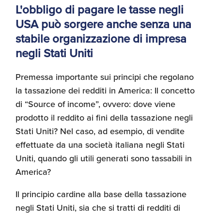
L'obbligo di pagare le tasse negli
Recensioni delle
USA può sorgere anche senza una
aziende italiane
assistite da ExportUSA
Internazionalizzazione
stabile organizzazione di impresa
e Accesso al Mercato
negli Stati Uniti
Premessa importante sui principi che regolano
Apertura Ristoranti
negli Stati Uniti
la tassazione dei redditi in America: Il concetto
di “Source of income”, ovvero: dove viene
prodotto il reddito ai fini della tassazione negli
Ricerche di Mercato
Stati Uniti? Nel caso, ad esempio, di vendite
effettuate da una società italiana negli Stati
Uniti, quando gli utili generati sono tassabili in
Assicurazioni, Permessi
e Licenze
America?
Il principio cardine alla base della tassazione
negli Stati Uniti, sia che si tratti di redditi di
Ricerca Personale e
Gestione Risorse