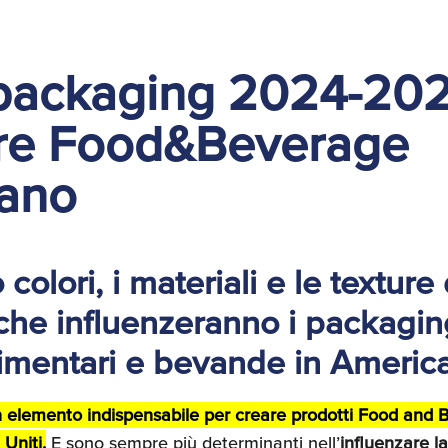
packaging 2024-202
tore Food&Beverage
ano
colori, i materiali e le texture 
he influenzeranno i packagin
limentari e bevande in Americ
 elemento indispensabile per creare prodotti Food and 
 Uniti.
E sono sempre più determinanti nell’
influenzare la