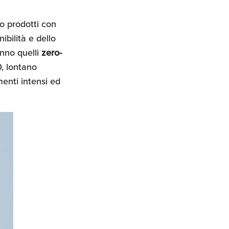
no prodotti con
ibilità e dello
anno quelli
zero-
0, lontano
menti intensi ed