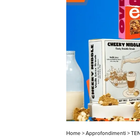
Apertura Ristoranti
negli Stati Uniti
Home >
Approfondimenti >
TE