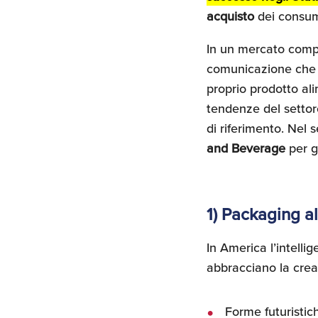
acquisto
dei consum
In un mercato compe
comunicazione che i
proprio prodotto a
tendenze del settore
di riferimento. Nel 
and Beverage
per gl
1) Packaging al
In America l’intell
abbracciano la creat
Forme futuristich