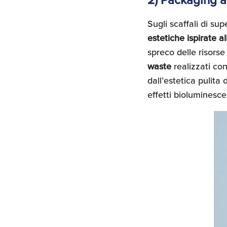
2) Packaging al
Sugli scaffali di su
estetiche ispirate al
spreco delle risorse
waste
realizzati con
dall’estetica pulita
effetti bioluminesce