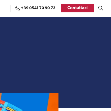
Contattaci
+39 0541 70 90 73
Uffici e Team di
Visti USA
ExportUSA a Bruxelles
Manuale pratico sul
FDA
commercio con gli USA
Recensioni delle
aziende italiane
Internazionalizzazione
assistite da ExportUSA
e Accesso al Mercato