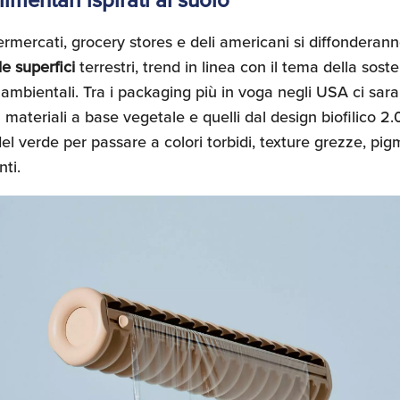
imentari ispirati al suolo
permercati, grocery stores e deli americani si diffonderan
le superfici
terrestri, trend in linea con il tema della sosten
 ambientali. Tra i packaging più in voga negli USA ci sar
 materiali a base vegetale e quelli dal design biofilico 2.
 del verde per passare a colori torbidi, texture grezze, pig
nti.