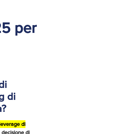
5 per
di
g di
a?
Beverage di
 decisione di