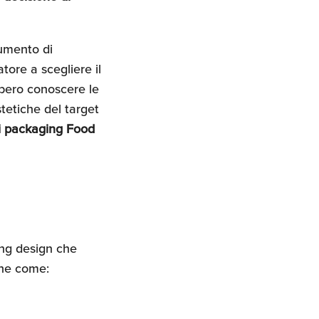
rumento di
ore a scegliere il
bero conoscere le
tetiche del target
i packaging Food
ing design che
che come: