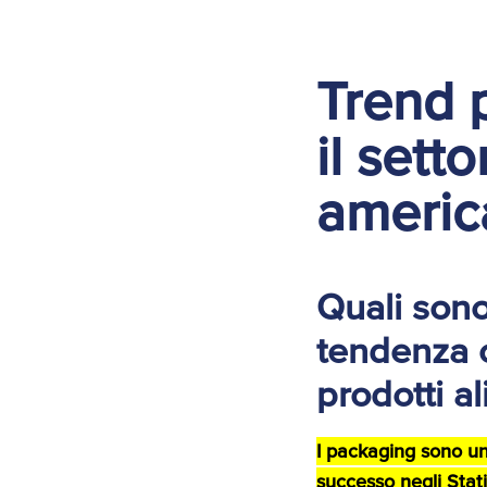
Trend 
il set
americ
Quali sono 
tendenza c
prodotti a
I packaging sono un
successo negli Stati