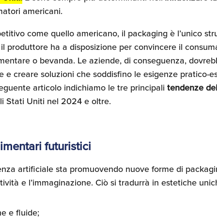
atori americani.
titivo come quello americano, il packaging è l’unico st
l produttore ha a disposizione per convincere il consumat
limentare o bevanda. Le aziende, di conseguenza, dovreb
 e creare soluzioni che soddisfino le esigenze pratico-es
seguente articolo indichiamo le tre principali
tendenze de
i Stati Uniti nel 2024 e oltre.
imentari futuristici
igenza artificiale sta promuovendo nuove forme di packag
ività e l’immaginazione. Ciò si tradurrà in estetiche uni
e e fluide;