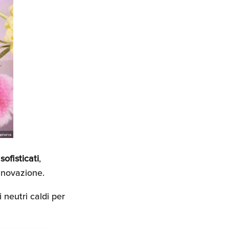
ù
sofisticati
,
innovazione.
 neutri caldi per