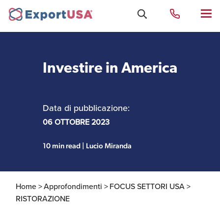
Investire in America
Uffici e Team Exportusa
di Rimini
Data di pubblicazione:
Costituzione società e
06 OTTOBRE 2023
Uffici e Team
compliance
ExportUSA a New York
10 min read | Lucio Miranda
Servizi Contabili e
Uffici e Team di
Fiscali
ExportUSA a Bruxelles
Home >
Approfondimenti >
FOCUS SETTORI USA >
RISTORAZIONE
Visti USA
Perchè gli Stati Uniti