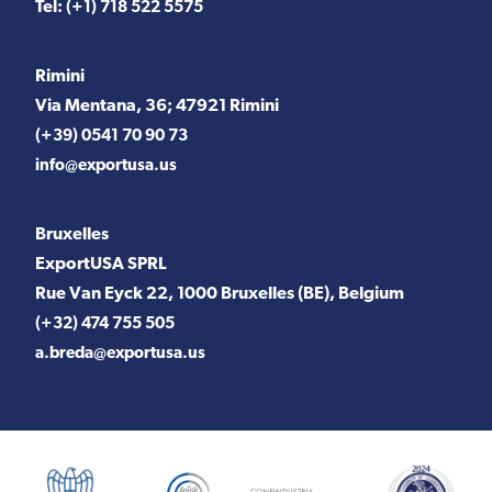
Tel:
(+1) 718 522 5575
Rimini
Via Mentana, 36; 47921 Rimini
(+39) 0541 70 90 73
info@exportusa.us
Bruxelles
ExportUSA SPRL
Rue Van Eyck 22, 1000 Bruxelles (BE), Belgium
(+32) 474 755 505
a.breda@exportusa.us