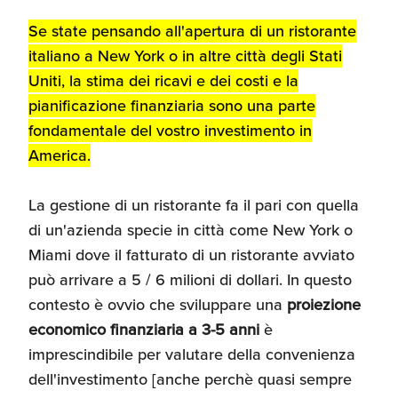
Recensioni delle
Se state pensando all'apertura di un ristorante
aziende italiane
italiano a New York o in altre città degli Stati
assistite da ExportUSA
Internazionalizzazione
e Accesso al Mercato
Uniti, la stima dei ricavi e dei costi e la
pianificazione finanziaria sono una parte
fondamentale del vostro investimento in
Apertura Ristoranti
America.
negli Stati Uniti
La gestione di un ristorante fa il pari con quella
Ricerche di Mercato
di un'azienda specie in città come New York o
Miami dove il fatturato di un ristorante avviato
può arrivare a 5 / 6 milioni di dollari. In questo
Assicurazioni, Permessi
contesto è ovvio che sviluppare una
proiezione
e Licenze
economico finanziaria a 3-5 anni
è
imprescindibile per valutare della convenienza
dell'investimento [anche perchè quasi sempre
Ricerca Personale e
Gestione Risorse