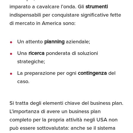
imparato a cavalcare l’onda. Gli
strumenti
Recensioni delle
aziende italiane
indispensabili per conquistare significative fette
assistite da ExportUSA
Internazionalizzazione
di mercato in America sono:
e Accesso al Mercato
Un attento
planning
aziendale;
Apertura Ristoranti
Una
ricerca
ponderata di soluzioni
negli Stati Uniti
strategiche;
La preparazione per ogni
contingenza
del
Ricerche di Mercato
caso.
Assicurazioni, Permessi
Si tratta degli elementi chiave del business plan.
e Licenze
L’importanza di avere un business plan
completo per la propria attività negli USA non
può essere sottovalutata: anche se il sistema
Ricerca Personale e
Gestione Risorse