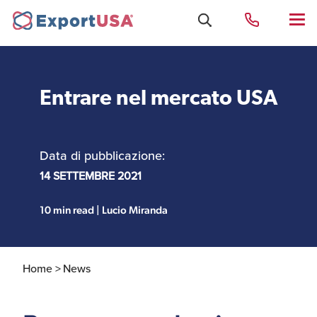
Entrare nel mercato USA
Uffici e Team Exportusa
di Rimini
Data di pubblicazione:
Costituzione società e
14 SETTEMBRE 2021
Uffici e Team
compliance
ExportUSA a New York
10 min read | Lucio Miranda
Servizi Contabili e
Uffici e Team di
Fiscali
ExportUSA a Bruxelles
Home >
News
Visti USA
Perchè gli Stati Uniti