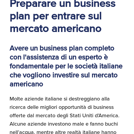
Preparare un business
d'America
plan per entrare sul
Servizi Expat Italiani
mercato americano
negli USA
I Partner di ExportUSA
New York, Corp.
Avere un business plan completo
Logistica
con l'assistenza di un esperto è
Manuale pratico sul
commercio con gli USA
fondamentale per le società italiane
FDA
che vogliono investire sul mercato
americano
ExportUSA ottiene la
licenza per richiedere
gli ITIN
Ricerca Distributori di
Molte aziende italiane si destreggiano alla
Macchinari Industriali
ricerca delle migliori opportunità di business
offerte dal mercato degli Stati Uniti d’America.
Media
Alcune aziende investono male e fanno buchi
Branding e
Comunicazione
nell’acqua, mentre altre realtà italiane hanno