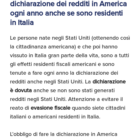
dichiarazione dei redditi in America
Recensioni delle
ogni anno anche se sono residenti
aziende italiane
assistite da ExportUSA
Internazionalizzazione
in Italia
e Accesso al Mercato
Le persone nate negli Stati Uniti (ottenendo così
la cittadinanza americana) e che poi hanno
Apertura Ristoranti
vissuto in Italia gran parte della vita, sono a tutti
negli Stati Uniti
gli effetti residenti fiscali americani e sono
tenute a fare ogni anno la dichiarazione dei
Ricerche di Mercato
redditi anche negli Stati Uniti. La
dichiarazione
è dovuta
anche se non sono stati generati
redditi negli Stati Uniti. Attenzione a evitare il
Assicurazioni, Permessi
reato di
evasione fiscale
quando siete cittadini
e Licenze
italiani o americani residenti in Italia.
L’obbligo di fare la dichiarazione in America
Ricerca Personale e
Gestione Risorse