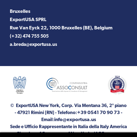
Bruxelles
ExportUSA SPRL
Rue Van Eyck 22, 1000 Bruxelles (BE), Belgium
(+32) 474 755 505
a.breda@exportusa.us
© ExportUSA New York, Corp.
Via Mentana 36, 2° piano
+39 0541 70 90 73
- 47921 Rimini [RN]
- Telefono:
-
info@exportusa.us
Email:
Sede e Ufficio Rappresentante in Italia della Italy America
Chamber of Commerce of New York - IACC: presso