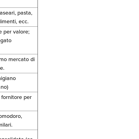
caseari, pasta,
imenti, ecc.
e per valore;
egato
rimo mercato di
e.
migiano
ano)
 fornitore per
pomodoro,
ilari.