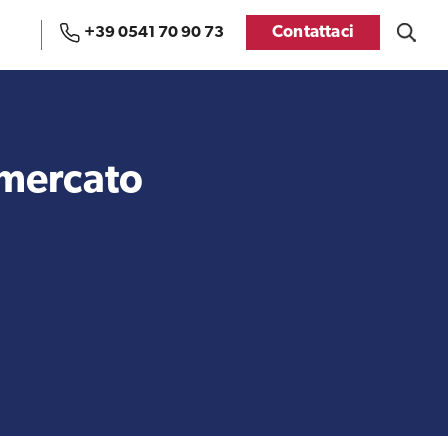
Contattaci
+39 0541 70 90 73
Uffici e Team di
Visti USA
ExportUSA a Bruxelles
l mercato
Manuale pratico sul
FDA
commercio con gli USA
Recensioni delle
aziende italiane
Internazionalizzazione
assistite da ExportUSA
e Accesso al Mercato