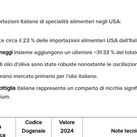
ortazioni Italiane di specialità alimentari negli USA:
e circa il 23 % delle importazioni alimentari USA dall’Ital
rmaggi
insieme aggiungono un ulteriore ~31-33 % del total
i olio d’oliva sono state robuste nonostante le oscillazion
rmano mercato primario per l’olio italiano.
ttiglia
italiane rappresenta un comparto di nicchia signif
mium.
Codice
Valore
a
Doganale
2024
Note tecn
ica