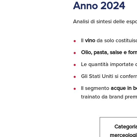
Anno 2024
Analisi di sintesi delle esp
Il
vino
da solo costituisc
Olio, pasta, salse e fo
Le quantità importate d
Gli Stati Uniti si confe
Il segmento
acque in bo
trainato da brand pre
Categori
merceolog