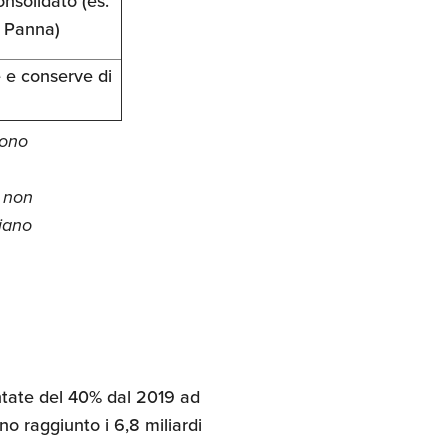
solidato (es.
a Panna)
 e conserve di
tono
a non
liano
ntate del 40% dal 2019 ad
nno raggiunto i 6,8 miliardi