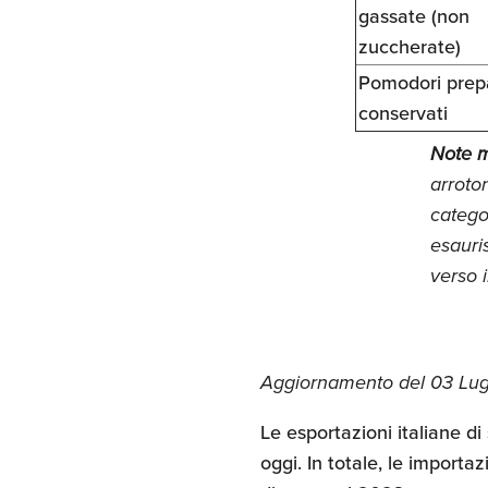
gassate (non
zuccherate)
Pomodori prepa
conservati
Note m
arroto
catego
esauris
verso 
Aggiornamento del 03 Lug
Le esportazioni italiane 
oggi. In totale, le importa