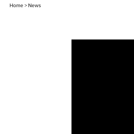
Home >
News
Apertura Ristoranti
negli Stati Uniti