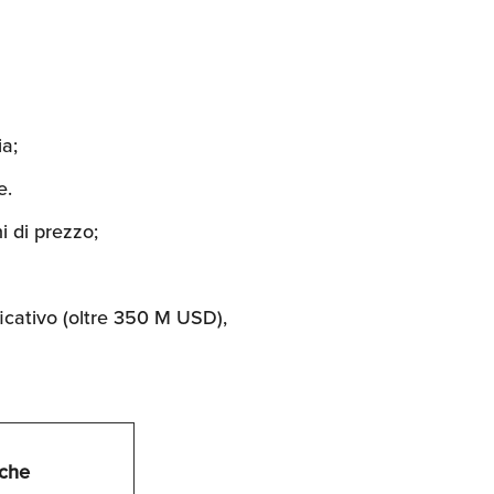
ia;
e.
i di prezzo;
icativo (oltre 350 M USD),
iche