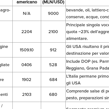
americano
(MLN/USD)
 agro-
bevande, oli, lattiero-
N/A
9000
conserve, acque, cond
Principale singola voc
2204
2100
quota ~23% dell’aggr
alimentare.
rgine
Gli USA risultano il p
1509.10
912
destinazione per valor
Include DOP (es. Par
liate
0406
528
Reggiano, Grana Pad
L’Italia permane primo
re
1902
684
gli USA
Comprende salse di 
enti
2103
680
pesto, preparazioni sim
 /