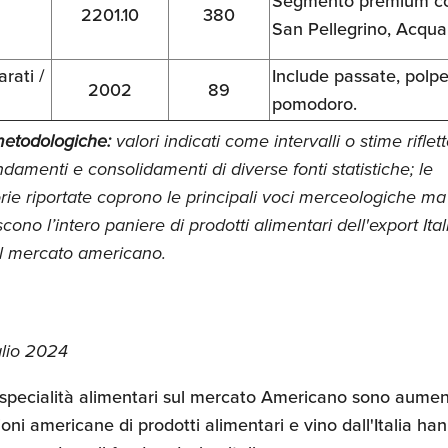
Segmento premium con
2201.10
380
San Pellegrino, Acqu
rati /
Include passate, polpe
2002
89
pomodoro.
etodologiche:
valori indicati come intervalli o stime riflet
ndamenti e consolidamenti di diverse fonti statistiche; le
rie riportate coprono le principali voci merceologiche m
cono l’intero paniere di prodotti alimentari dell'export Ita
il mercato americano.
lio 2024
di specialità alimentari sul mercato Americano sono aume
zioni americane di prodotti alimentari e vino dall'Italia ha