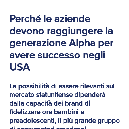
d'America
Perché le aziende
Servizi Expat Italiani
negli USA
devono raggiungere la
I Partner di ExportUSA
New York, Corp.
generazione Alpha per
Logistica
avere successo negli
Manuale pratico sul
commercio con gli USA
USA
FDA
ExportUSA ottiene la
La possibilità di essere rilevanti sul
licenza per richiedere
gli ITIN
Ricerca Distributori di
mercato statunitense dipenderà
Macchinari Industriali
dalla capacità dei brand di
fidelizzare ora bambini e
Media
preadolescenti, il più grande gruppo
Branding e
Comunicazione