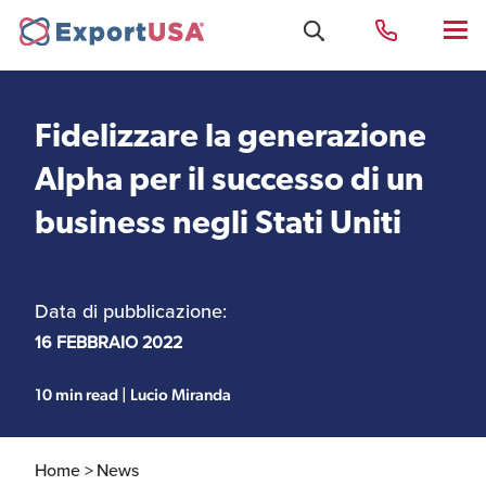
Fidelizzare la generazione
Uffici e Team Exportusa
Alpha per il successo di un
di Rimini
business negli Stati Uniti
Costituzione società e
Uffici e Team
compliance
ExportUSA a New York
Data di pubblicazione:
16 FEBBRAIO 2022
Servizi Contabili e
Uffici e Team di
Fiscali
ExportUSA a Bruxelles
10 min read | Lucio Miranda
Home >
News
Visti USA
Perchè gli Stati Uniti