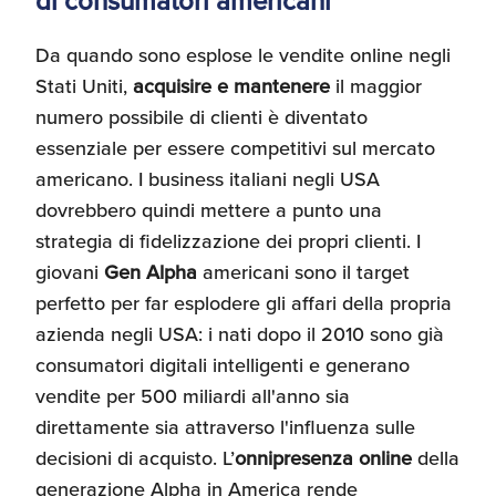
di consumatori americani
Recensioni delle
aziende italiane
Da quando sono esplose le vendite online negli
assistite da ExportUSA
Internazionalizzazione
Stati Uniti,
acquisire e mantenere
il maggior
e Accesso al Mercato
numero possibile di clienti è diventato
essenziale per essere competitivi sul mercato
Apertura Ristoranti
americano. I business italiani negli USA
negli Stati Uniti
dovrebbero quindi mettere a punto una
strategia di fidelizzazione dei propri clienti. I
giovani
Gen Alpha
americani sono il target
Ricerche di Mercato
perfetto per far esplodere gli affari della propria
azienda negli USA: i nati dopo il 2010 sono già
consumatori digitali intelligenti e generano
Assicurazioni, Permessi
e Licenze
vendite per 500 miliardi all'anno sia
direttamente sia attraverso l'influenza sulle
decisioni di acquisto. L’
onnipresenza online
della
Ricerca Personale e
generazione Alpha in America rende
Gestione Risorse