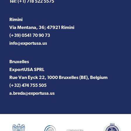
Tel:
(+1) 718 522 5575
Rimini
Via Mentana, 36; 47921 Rimini
(+39) 0541 70 90 73
info@exportusa.us
Bruxelles
ExportUSA SPRL
Rue Van Eyck 22, 1000 Bruxelles (BE), Belgium
(+32) 474 755 505
a.breda@exportusa.us